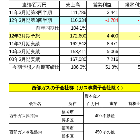
連結/百万円
売上高
営業利益
経常利
11
年3月期第3四半期
111,786
3,441
12
年3月期第3四半期
116,334
-1,784
-
前年同期比
104.1%
12
年3月期予想
172,600
4,400
11
年3月期実績
162,842
8,471
10
年3月期実績
153,411
9,066
09
年3月期実績
167,980
7,216
今期予想／前期実績比
106.0%
51.9%
西部ガスの子会社群（ガス事業子会社除く）
資本金／
会社名
所在
百万円
事業
持株
福岡市
西部ガス興商㈱
400
不動産
博多区
福岡市
西部ガス冷温熱㈱
450
その他
博多区