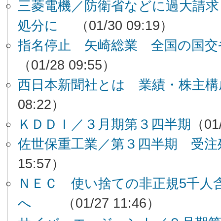
三菱電機／防衛省などに過大請求 
処分に
（01/30 09:19）
指名停止 矢崎総業 全国の国交
（01/28 09:55）
西日本新聞社とは 業績・株主構
08:22）
ＫＤＤＩ／３月期第３四半期
（01/
佐世保重工業／第３四半期 受注
15:57）
ＮＥＣ 使い捨ての非正規5千人
へ
（01/27 11:46）