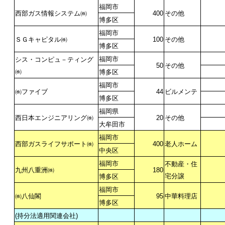
福岡市
西部ガス情報システム㈱
400
その他
博多区
福岡市
ＳＧキャピタル㈱
100
その他
博多区
福岡市
シス・コンピュ－ティング
50
その他
㈱
博多区
福岡市
㈱ファイブ
44
ビルメンテ
博多区
福岡県
西日本エンジニアリング㈱
20
その他
大牟田市
福岡市
西部ガスライフサポート㈱
400
老人ホーム
中央区
福岡市
不動産・住
九州八重洲㈱
180
宅分譲
博多区
福岡市
㈱八仙閣
95
中華料理店
博多区
(
持分法適用関連会社
)