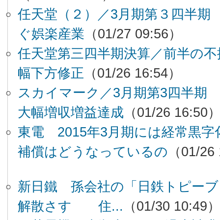
任天堂（２）／3月期第３四半期
ぐ娯楽産業
（01/27 09:56）
任天堂第三四半期決算／前半の不
幅下方修正
（01/26 16:54）
スカイマーク／3月期第3四半期
大幅増収増益達成
（01/26 16:50
東電 2015年3月期には経常
補償はどうなっているの
（01/26
新日鐵 孫会社の「日鉄トピーブ
解散さす 住...
（01/30 10:49