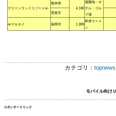
遊園地・ホ
熊本県
グリーンランドリゾート㈱
4,180
テル・ゴル
荒尾市
フ場
即席ラーメ
㈱マルタイ
福岡市
1,989
ン
カテゴリ：
topnews
モバイル向け
スポンサードリンク