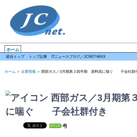
ホーム
企業情報
倒産情報
全国情報
特集記事
お問い合わせ
総合トップ
トップ記事
ITニュースブログ／JCNET-MiXX
ホーム
＞
企業情報
＞ 西部ガス／3月期第３四半期 原料高に喘ぐ 子会社群
西部ガス／3月期第
に喘ぐ 子会社群付き