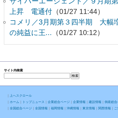
サイバーエージェント／９月期第
上昇 電通付
（01/27 11:44）
コメリ／3月期第３四半期 大幅増
の純益に王...
（01/27 10:12）
サイト内検索
｜
上へスクロール
｜
ホーム
｜
トップニュース
｜
企業総合ページ
｜
企業情報
｜
建設情報
｜
倒産総合
｜
全国総合ページ
｜
全国情報
｜
福岡情報
｜
沖縄情報
｜
東京情報
｜
関西情報
｜
ご