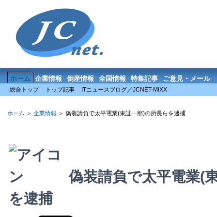
ホーム
企業情報
倒産情報
全国情報
特集記事
ご意見・メール
総合トップ
トップ記事
ITニュースブログ／JCNET-MiXX
ホーム
＞
企業情報
＞ 偽装請負で太平電業(東証一部)の所長らを逮捕
偽装請負で太平電業(東
を逮捕