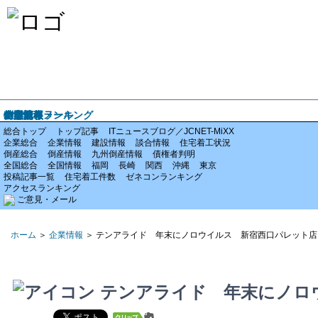
ホーム
企業情報
倒産情報
全国情報
特集記事
アクセスランキング
ご意見・メール
総合トップ
トップ記事
ITニュースブログ／JCNET-MiXX
企業総合
企業情報
建設情報
談合情報
住宅着工状況
倒産総合
倒産情報
九州倒産情報
債権者判明
全国総合
全国情報
福岡
長崎
関西
沖縄
東京
投稿記事一覧
住宅着工件数
ゼネコンランキング
アクセスランキング
ご意見・メール
ホーム
＞
企業情報
＞ テンアライド 年末にノロウイルス 新宿西口パレット店
テンアライド 年末にノロ