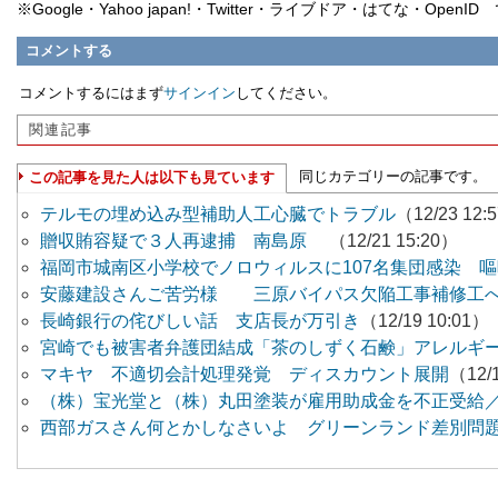
※Google・Yahoo japan!・Twitter・ライブドア・はてな・Ope
コメントする
コメントするにはまず
サインイン
してください。
関連記事
同じカテゴリーの記事です。
この記事を見た人は以下も見ています
テルモの埋め込み型補助人工心臓でトラブル
（12/23 12:
贈収賄容疑で３人再逮捕 南島原
（12/21 15:20）
福岡市城南区小学校でノロウィルスに107名集団感染 
安藤建設さんご苦労様 三原バイパス欠陥工事補修工
長崎銀行の侘びしい話 支店長が万引き
（12/19 10:01）
宮崎でも被害者弁護団結成「茶のしずく石鹸」アレルギ
マキヤ 不適切会計処理発覚 ディスカウント展開
（12/
（株）宝光堂と（株）丸田塗装が雇用助成金を不正受給
西部ガスさん何とかしなさいよ グリーンランド差別問