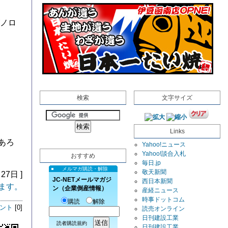
がノロ
検索
文字サイズ
Links
あろ
Yahoo!ニュース
Yahoo!談合入札
おすすめ
毎日.jp
メルマガ購読・解除
敬天新聞
27日 ]
JC-NETメールマガジ
西日本新聞
ます。
ン（企業倒産情報）
産経ニュース
時事ドットコム
購読
解除
ント
[0]
読売オンライン
日刊建設工業
読者購読規約
日刊建設工業