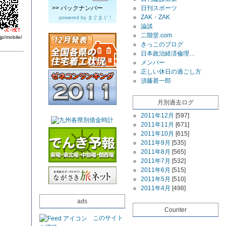
>>
バックナンバー
日刊スポーツ
ZAK・ZAK
powered by
まぐまぐ！
論談
二階堂.com
jp/mobile/
きっこのブログ
日本政治経済倫理…
メンバー
正しい休日の過ごし方
須藤甚一郎
月別過去ログ
2011年12月
[597]
2011年11月
[671]
2011年10月
[615]
2011年9月
[535]
2011年8月
[565]
2011年7月
[532]
2011年6月
[515]
2011年5月
[510]
2011年4月
[498]
ads
Counter
このサイト