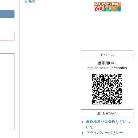
を購読
モバイル
携帯用URL
http://n-seikei.jp/mobile/
JC-NETから
著作権及び肖像権などにつ
いて
プライバシーポリシー