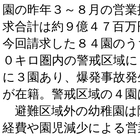
園の昨年３～８月の営業
求合計は約９億４７百万
今回請求した８４園のう
０キロ圏内の警戒区域に
に３園あり、爆発事故発
が在籍。警戒区域の４園
避難区域外の幼稚園は
経費や園児減少による営