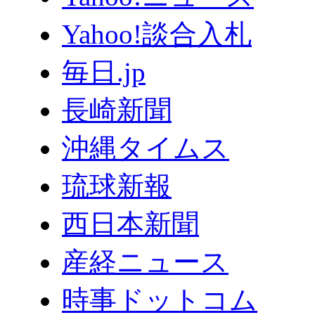
Yahoo!談合入札
毎日.jp
長崎新聞
沖縄タイムス
琉球新報
西日本新聞
産経ニュース
時事ドットコム