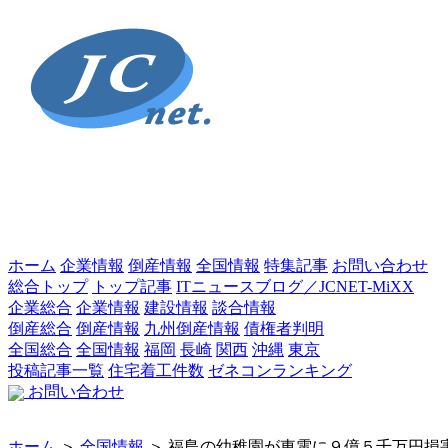
ホーム
企業情報
倒産情報
全国情報
特集記事
お問い合わせ
総合トップ
トップ記事
ITニュースブログ／JCNET-MiXX
企業総合
企業情報
建設情報
談合情報
倒産総合
倒産情報
九州倒産情報
債権者判明
全国総合
全国情報
福岡
長崎
関西
沖縄
東京
投稿記事一覧
住宅着工件数
ゼネコンランキング
お問い合わせ
ホーム
＞
全国情報
＞ 福島の幼稚園が東電に９億５千万円損