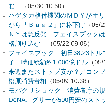
む
（05/30 10:50）
ハゲタカ格付機関のＭＤＹがオ
から「Ｂａａ２」に格下げ
（05/2
ＮＹは急反発 フェイスブック
格割り込む
（05/22 09:05）
フェイスブック 初日38.23ド
了 時価総額約1,000億ドル
（05/
来週またストップ安か？／コン
松原消費者相
（05/09 10:38）
モバグリショック 消費者庁の
DeNA、グリーが500円安のスト