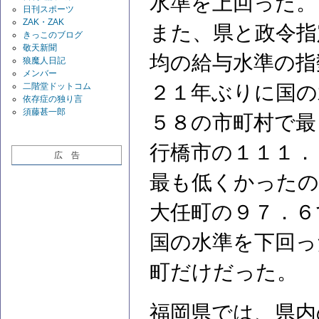
水準を上回った。
日刊スポーツ
ZAK・ZAK
また、県と政令指
きっこのブログ
敬天新聞
均の給与水準の指
狼魔人日記
メンバー
２１年ぶりに国の
二階堂ドットコム
依存症の独り言
須藤甚一郎
５８の市町村で最
行橋市の１１１．
広 告
最も低くかったの
大任町の９７．６
国の水準を下回っ
町だけだった。
福岡県では、県内