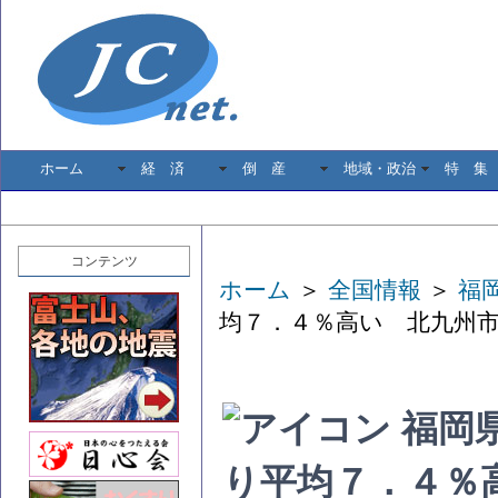
ホーム
経 済
倒 産
地域・政治
特 集
コンテンツ
ホーム
＞
全国情報
＞
福
均７．４％高い 北九州市1
福岡
り平均７．４％高