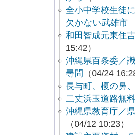
全小中学校生徒
欠かない武雄
和田智成元東住
15:42）
沖縄県百条委／
尋問
（04/24 16:
長与町、榎の鼻、
二丈浜玉道路無
沖縄県教育庁／県
（04/12 10:23）