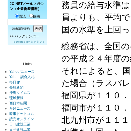
務員の給与水準は
JC-NETメールマガジ
ン（企業倒産情報）
員よりも、平均で
購読
解除
国の水準を上回っ
読者購読規約
>>
バックナンバー
powered by
まぐまぐ！
総務省は、全国の
の平成２４年度の
Links
それによると、国
Yahoo!ニュース
Yahoo!談合入札
た場合（ラスパレ
毎日.jp
長崎新聞
福岡県が１１０．
沖縄タイムス
琉球新報
西日本新聞
福岡市が１１０．
産経ニュース
時事ドットコム
北九州市が１１１
読売オンライン
日刊建設工業
日刊建設工業