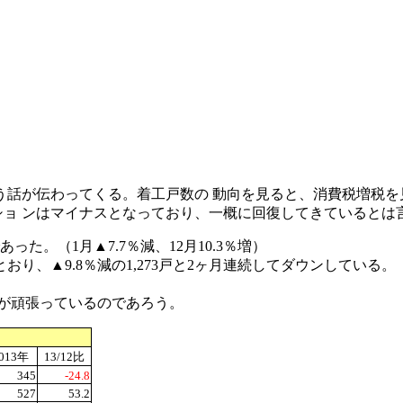
う話が伝わってくる。着工戸数の 動向を見ると、消費税増税を
ンショ ンはマイナスとなっており、一概に回復してきているとは
った。（1月▲7.7％減、12月10.3％増）
、▲9.8％減の1,273戸と2ヶ月連続してダウンしている。
どが頑張っているのであろう。
013
年
13/12
比
345
-24.8
527
53.2