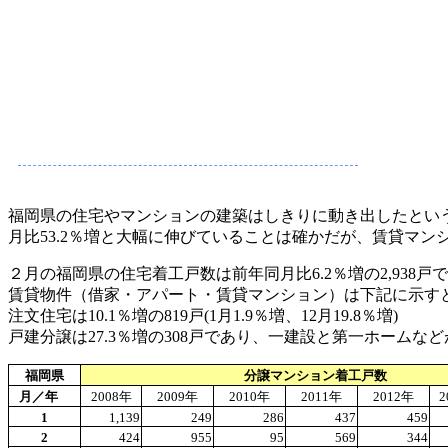
福岡県の住宅やマンションの建築はしきりに動き出したとい
月比53.2％増と大幅に伸びていることは確かだが、賃貸マ
２月の福岡県の住宅着工戸数は前年同月比6.2％増の2,938戸であ
賃貸物件（借家・アパート・賃貸マンション）は下記に示すとおり
注文住宅は10.1％増の819戸(1月1.9％増、12月19.8％増)
戸建分譲は27.3％増の308戸であり、一建設と第一ホームな
福岡県
分譲マンション着工戸数
月／年
2008
年
2009
年
2010
年
2011
年
2012
年
2
1
1,139
249
286
437
459
2
424
955
95
569
344