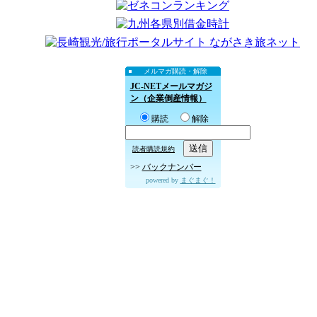
メルマガ購読・解除
JC-NETメールマガジ
ン（企業倒産情報）
購読
解除
読者購読規約
>>
バックナンバー
powered by
まぐまぐ！