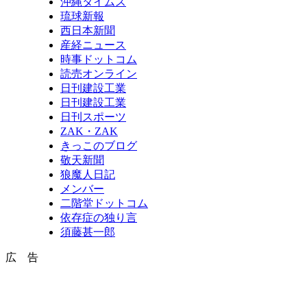
沖縄タイムス
琉球新報
西日本新聞
産経ニュース
時事ドットコム
読売オンライン
日刊建設工業
日刊建設工業
日刊スポーツ
ZAK・ZAK
きっこのブログ
敬天新聞
狼魔人日記
メンバー
二階堂ドットコム
依存症の独り言
須藤甚一郎
広 告