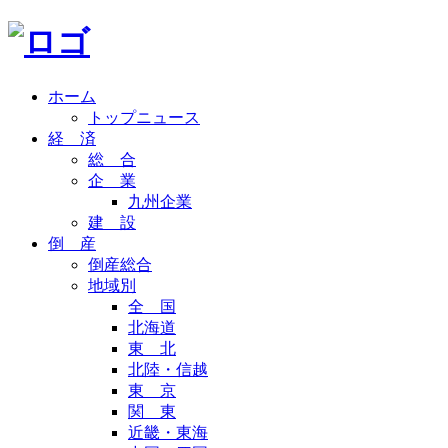
ホーム
トップニュース
経 済
総 合
企 業
九州企業
建 設
倒 産
倒産総合
地域別
全 国
北海道
東 北
北陸・信越
東 京
関 東
近畿・東海