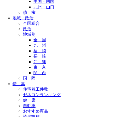
中国・四国
九州・山口
債 権
地域・政治
全国総合
政治
地域別
全 国
九 州
福 岡
長 崎
沖 縄
東 京
関 西
国 際
特 集
住宅着工件数
ゼネコンランキング
健 康
自動車
おすすめ商品
読者投稿