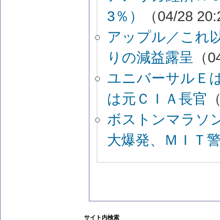
3％）
（04/28 20
アップル／これ
りの減益露呈
（04
ユニバーサルＥ
は元ＣＩＡ長官
（
ボストンマラソ
大爆発、ＭＩＴ
サイト内検索