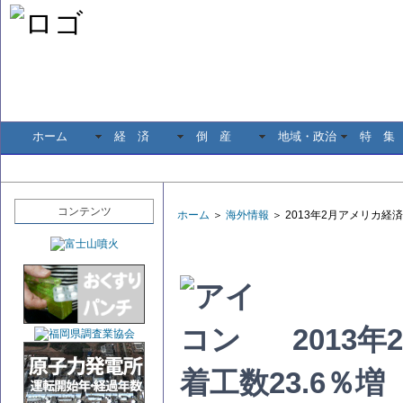
ホーム
経 済
倒 産
地域・政治
特 集
コンテンツ
ホーム
＞
海外情報
＞ 2013年2月アメリカ経
2013
着工数23.6％増