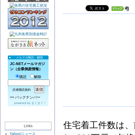
メルマガ購読・解除
JC-NETメールマガジ
ン（企業倒産情報）
購読
解除
読者購読規約
>>
バックナンバー
powered by
まぐまぐ！
住宅着工件数は、前
Links
Yahoo!ニュース