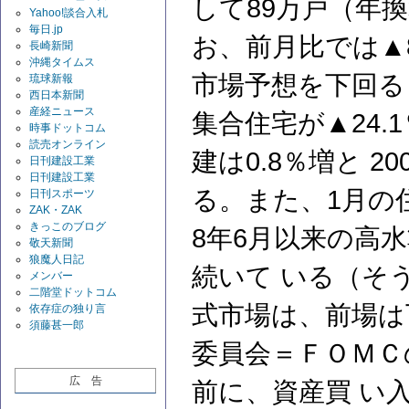
して89万戸（年
Yahoo!談合入札
毎日.jp
お、前月比では▲
長崎新聞
沖縄タイムス
市場予想を下回る
琉球新報
西日本新聞
産経ニュース
集合住宅が▲24
時事ドットコム
読売オンライン
建は0.8％増と 
日刊建設工業
日刊建設工業
る。また、1月の住
日刊スポーツ
ZAK・ZAK
きっこのブログ
8年6月以来の高
敬天新聞
狼魔人日記
続いて いる（そ
メンバー
二階堂ドットコム
式市場は、前場は
依存症の独り言
須藤甚一郎
委員会＝ＦＯＭＣ
広 告
前に、資産買 い