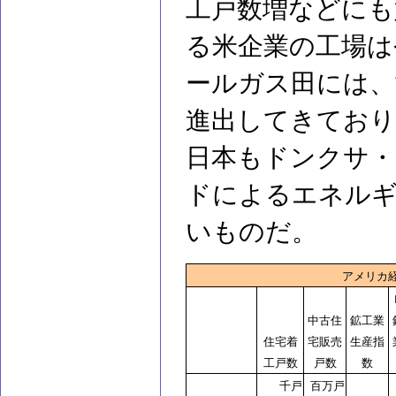
工戸数増などにも
る米企業の工場は
ールガス田には、
進出してきており
日本もドンクサ
ドによるエネルギ
いものだ。
アメリカ
中古住
鉱工業
住宅着
宅販売
生産指
工戸数
戸数
数
千戸
百万戸