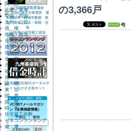
関 東
の3,366戸
近畿・東海
中国・四国
九州・山口
債 権
地域・政治
全国総合
政治
地域別
全 国
九 州
福 岡
長 崎
沖 縄
東 京
関 西
メルマガ購読・解除
国 際
JC-NETメールマガジ
特 集
ン（企業倒産情報）
住宅着工件数
購読
解除
ゼネコンランキング
健 康
読者購読規約