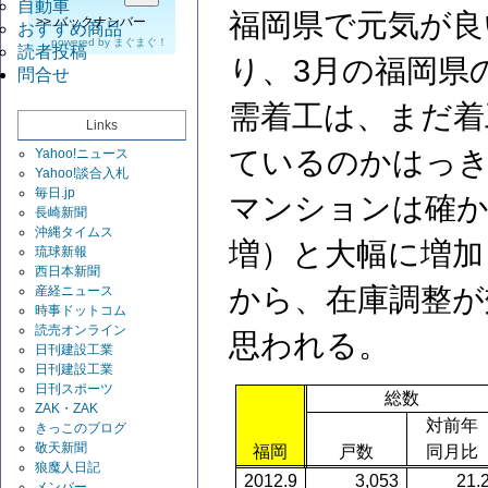
自動車
福岡県で元気が良
>>
バックナンバー
おすすめ商品
powered by
まぐまぐ！
読者投稿
り、3月の福岡県
問合せ
需着工は、まだ着
Links
ているのかはっ
Yahoo!ニュース
Yahoo!談合入札
毎日.jp
マンションは確かに
長崎新聞
沖縄タイムス
増）と大幅に増加
琉球新報
西日本新聞
から、在庫調整が
産経ニュース
時事ドットコム
読売オンライン
思われる。
日刊建設工業
日刊建設工業
日刊スポーツ
総数
ZAK・ZAK
対前年
きっこのブログ
敬天新聞
福岡
戸数
同月比
狼魔人日記
2012.9
3,053
21.
メンバー