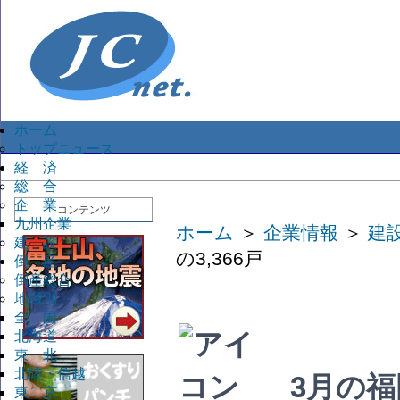
ホーム
トップニュース
経 済
総 合
企 業
コンテンツ
九州企業
ホーム
＞
企業情報
＞
建
建 設
の3,366戸
倒 産
倒産総合
地域別
全 国
北海道
東 北
北陸・信越
3月の福
東 京