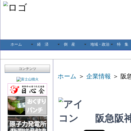
ホーム
経 済
倒 産
地域・政治
特 集
コンテンツ
ホーム
＞
企業情報
＞ 阪
阪急阪