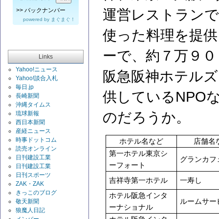
運営レストランで
>>
バックナンバー
powered by
まぐまぐ！
使った料理を提供
ーで、約７万９０
Links
Yahoo!ニュース
阪急阪神ホテルズ
Yahoo!談合入札
毎日.jp
供しているNPO
長崎新聞
沖縄タイムス
のだろうか。
琉球新報
西日本新聞
産経ニュース
時事ドットコム
ホテル名など
店舗名
読売オンライン
第一ホテル東京シ
日刊建設工業
グランカフ
ーフォート
日刊建設工業
日刊スポーツ
吉祥寺第一ホテル
一寿し
ZAK・ZAK
きっこのブログ
ホテル阪急インタ
ルームサー
敬天新聞
ーナショナル
狼魔人日記