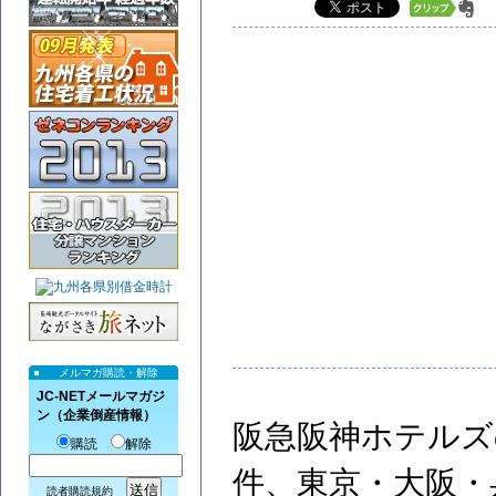
メルマガ購読・解除
JC-NETメールマガジ
ン（企業倒産情報）
阪急阪神ホテルズ
購読
解除
件、東京・大阪・
読者購読規約