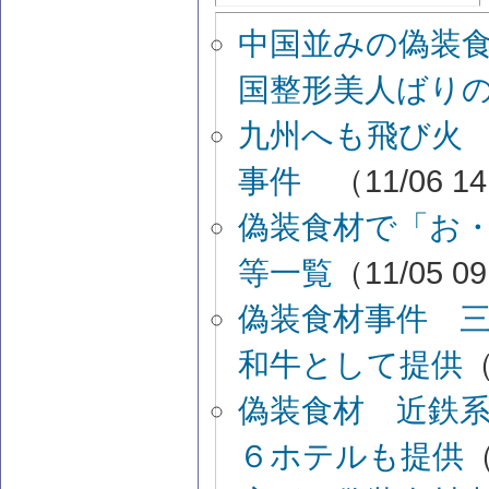
中国並みの偽装
国整形美人ばり
九州へも飛び火
事件
（11/06 1
偽装食材で「お
等一覧
（11/05 0
偽装食材事件 
和牛として提供
（
偽装食材 近鉄
６ホテルも提供
（