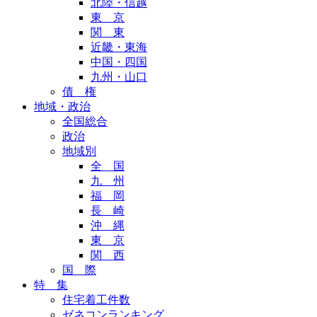
北陸・信越
東 京
関 東
近畿・東海
中国・四国
九州・山口
債 権
地域・政治
全国総合
政治
地域別
全 国
九 州
福 岡
長 崎
沖 縄
東 京
関 西
国 際
特 集
住宅着工件数
ゼネコンランキング