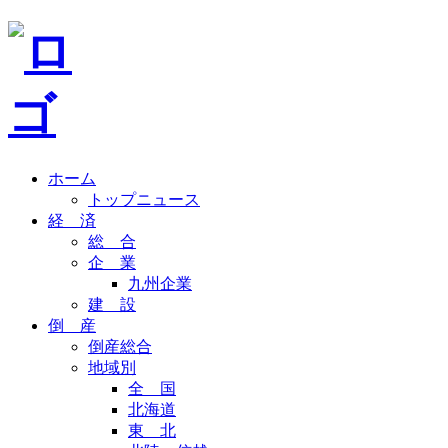
ホーム
トップニュース
経 済
総 合
企 業
九州企業
建 設
倒 産
倒産総合
地域別
全 国
北海道
東 北