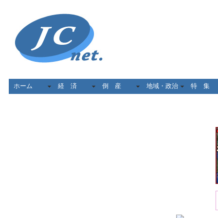
ホーム
経 済
倒 産
地域・政治
特 集