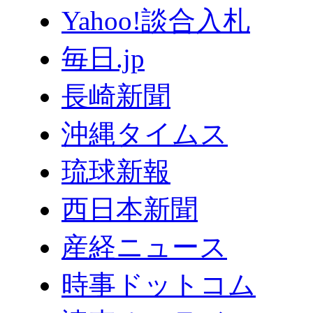
Yahoo!談合入札
毎日.jp
長崎新聞
沖縄タイムス
琉球新報
西日本新聞
産経ニュース
時事ドットコム