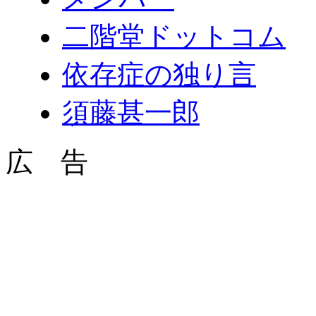
二階堂ドットコム
依存症の独り言
須藤甚一郎
広 告