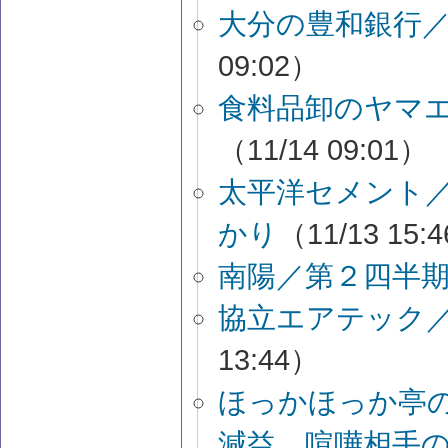
大分の豊和銀行
09:02）
食料品卸のヤマ
（11/14 09:01）
太平洋セメント
かり
（11/13 15:
南陽／第２四半
協立エアテック
13:44）
ほっかほっか亭
減益 喧嘩相手