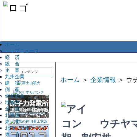
ホーム
トップニュース
経 済
総 合
企 業
コンテンツ
九州企業
ホーム
＞
企業情報
＞ ウ
建 設
倒 産
倒産総合
地域別
全 国
北海道
ウチヤ
東 北
北陸・信越
東 京