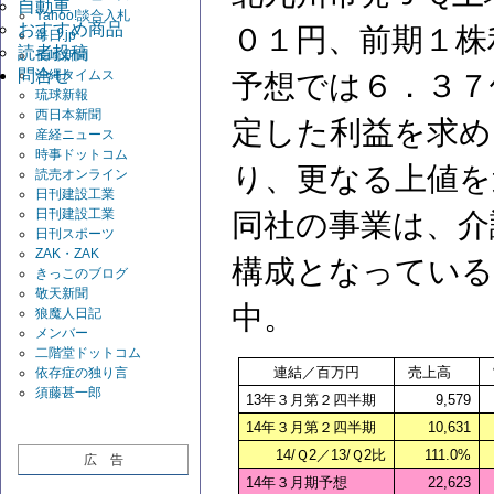
自動車
Yahoo!談合入札
おすすめ商品
０１円、前期１株利
毎日.jp
読者投稿
長崎新聞
問合せ
沖縄タイムス
予想では６．３７
琉球新報
西日本新聞
定した利益を求め
産経ニュース
時事ドットコム
り、更なる上値を
読売オンライン
日刊建設工業
日刊建設工業
同社の事業は、介護
日刊スポーツ
ZAK・ZAK
構成となっている
きっこのブログ
敬天新聞
中。
狼魔人日記
メンバー
二階堂ドットコム
連結／百万円
売上高
依存症の独り言
須藤甚一郎
13
年３月第２四半期
9,579
14
年３月第２四半期
10,631
14/
Ｑ2／13/Ｑ2比
111.0%
広 告
14
年３月期予想
22,623