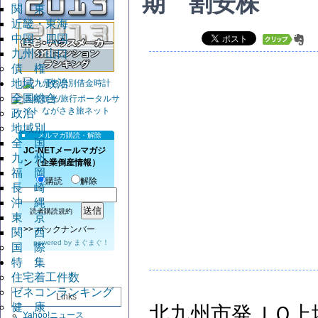
期 割安株
関 東
近畿・東海
中国・四国
九州・山口
債 権
地域・政治
全国総合
政治
地域別
メルマガ購読・解除
全 国
JC-NETメールマガジ
九 州
ン（企業倒産情報）
福 岡
購読
解除
長 崎
沖 縄
読者購読規約
東 京
>>
バックナンバー
関 西
powered by
まぐまぐ！
国 際
特 集
住宅着工件数
ゼネコンランキング
Links
健 康
北九州市発ＪＱ上
Yahoo!ニュース