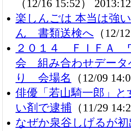
（12/16 15:52）
2013:12
楽しんごは 本当は強
ん 書類送検へ
（12/12
２０１４ ＦＩＦＡ 
会 組み合わせデータベ
り 会場名
（12/09 14
俳優「若山騎一郎」と
い剤で逮捕
（11/29 14
なぜか泉谷しげるが初