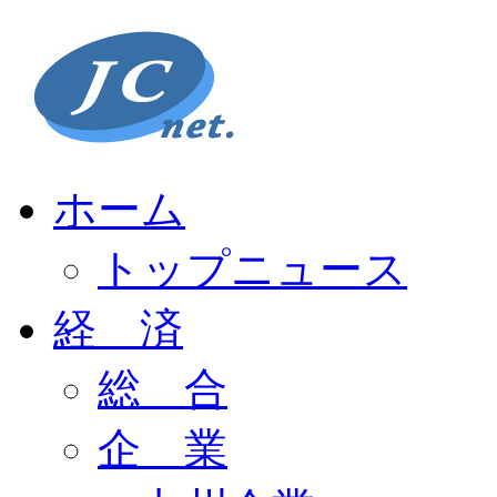
ホーム
トップニュース
経 済
総 合
企 業