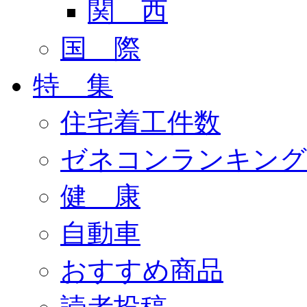
関 西
国 際
特 集
住宅着工件数
ゼネコンランキング
健 康
自動車
おすすめ商品