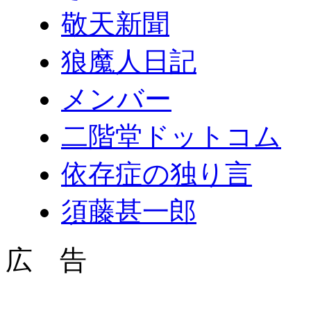
敬天新聞
狼魔人日記
メンバー
二階堂ドットコム
依存症の独り言
須藤甚一郎
広 告