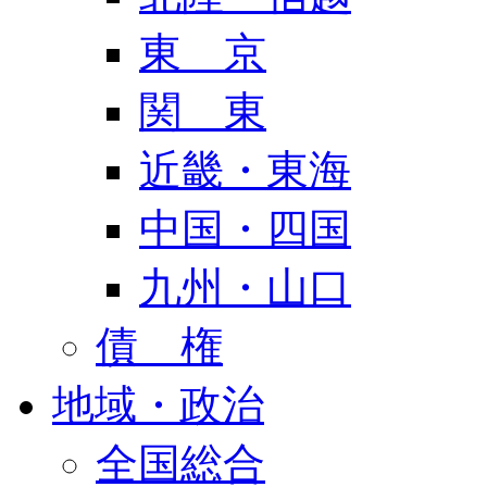
東 京
関 東
近畿・東海
中国・四国
九州・山口
債 権
地域・政治
全国総合