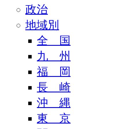
政治
地域別
全 国
九 州
福 岡
長 崎
沖 縄
東 京