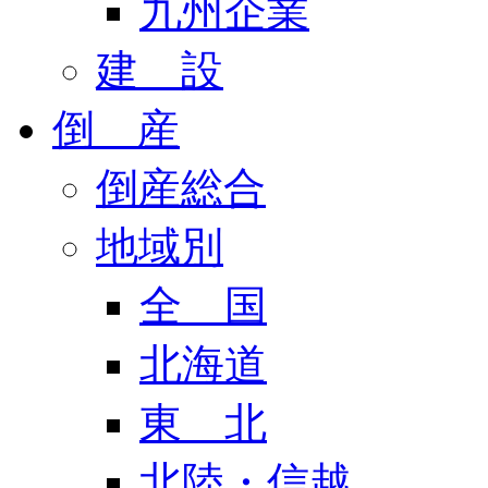
九州企業
建 設
倒 産
倒産総合
地域別
全 国
北海道
東 北
北陸・信越