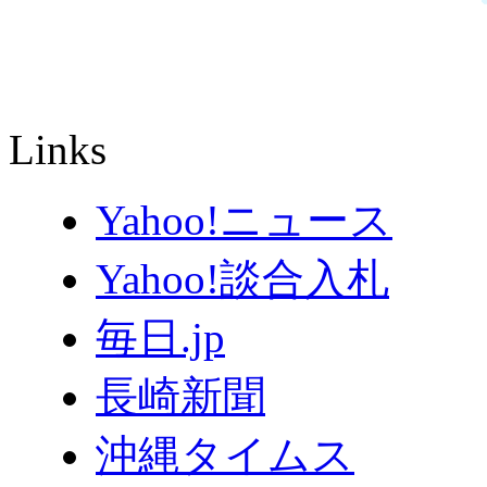
Links
Yahoo!ニュース
Yahoo!談合入札
毎日.jp
長崎新聞
沖縄タイムス