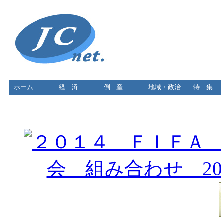
ホーム
経 済
倒 産
地域・政治
特 集