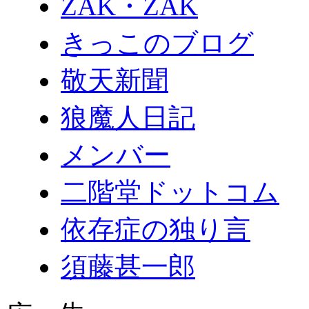
ZAK・ZAK
きっこのブログ
敬天新聞
狼魔人日記
メンバー
二階堂ドットコム
依存症の独り言
須藤甚一郎