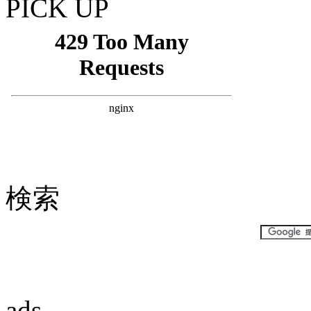
PICK UP
検索
ads