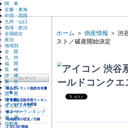
関 東
近畿・東海
中国・四国
九州・山口
地域・政治
ホーム
＞
倒産情報
＞ 渋
全国総合
政治
スト／破産開始決定
地域別
全 国
九 州
福 岡
渋谷
長 崎
沖 縄
コンテンツ
ールドコンクエ
東 京
関 西
食品のトランス脂肪含有量
一覧
国 際
特 集
家電量販店販売高ランキン
グ ２０１５年度版
住宅着工件数
ゼネコンランキング
株コーナー
健 康
地域経済の状況／日銀
自動車
ＰＭ2.5計測値