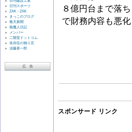
日刊建設工業
日刊スポーツ
８億円台まで落ち
ZAK・ZAK
きっこのブログ
で財務内容も悪化
敬天新聞
狼魔人日記
メンバー
二階堂ドットコム
依存症の独り言
須藤甚一郎
広 告
スポンサード リンク