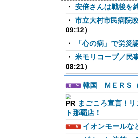
・
安倍さんは戦後を
・
市立大村市民病院
09:12）
・
「心の病」で労災
・
米モリコープ／民
08:21）
韓国 ＭＥＲＳ
まごころ宣言！リ
ト那覇店！
イオンモールな