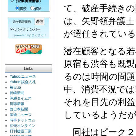
ン（企業倒産情報）
て、破産手続きの
購読
解除
は、矢野領弁護士
読者購読規約
>>
バックナンバー
が選任されている
powered by
まぐまぐ！
潜在顧客となる若
原宿も渋谷も既製
Links
るのは時間の問題
Yahoo!ニュース
Yahoo!談合入札
中、消費不況では
毎日.jp
長崎新聞
沖縄タイムス
それを目先の利益
琉球新報
西日本新聞
しているようだが
産経ニュース
時事ドットコム
読売オンライン
同社はピーク２
日刊建設工業