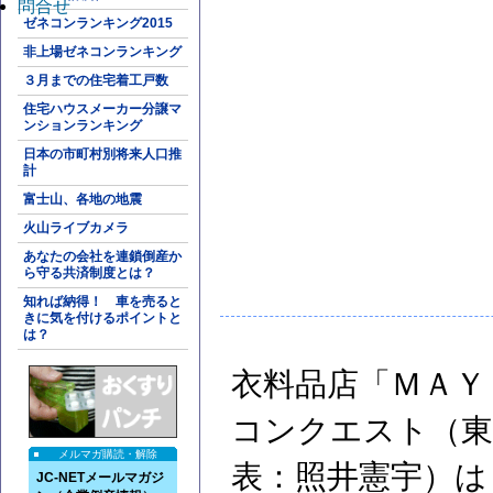
問合せ
ゼネコンランキング2015
非上場ゼネコンランキング
３月までの住宅着工戸数
住宅ハウスメーカー分譲マ
ンションランキング
日本の市町村別将来人口推
計
富士山、各地の地震
火山ライブカメラ
あなたの会社を連鎖倒産か
ら守る共済制度とは？
知れば納得！ 車を売ると
きに気を付けるポイントと
は？
衣料品店「ＭＡＹ
コンクエスト（東
メルマガ購読・解除
表：照井憲宇）は
JC-NETメールマガジ