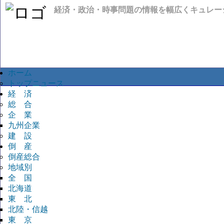
経済・政治・時事問題の情報を幅広くキュレー
ホーム
トップニュース
経 済
総 合
企 業
九州企業
建 設
倒 産
倒産総合
地域別
全 国
北海道
東 北
北陸・信越
東 京