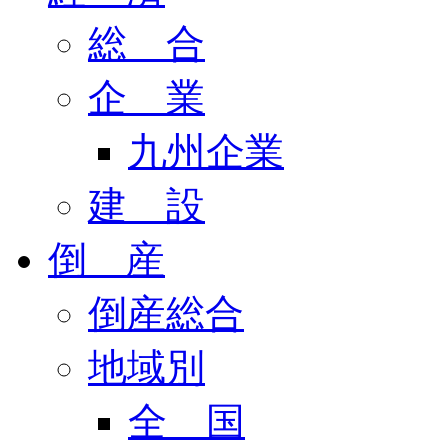
総 合
企 業
九州企業
建 設
倒 産
倒産総合
地域別
全 国