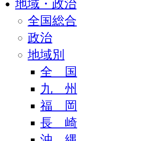
地域・政治
全国総合
政治
地域別
全 国
九 州
福 岡
長 崎
沖 縄