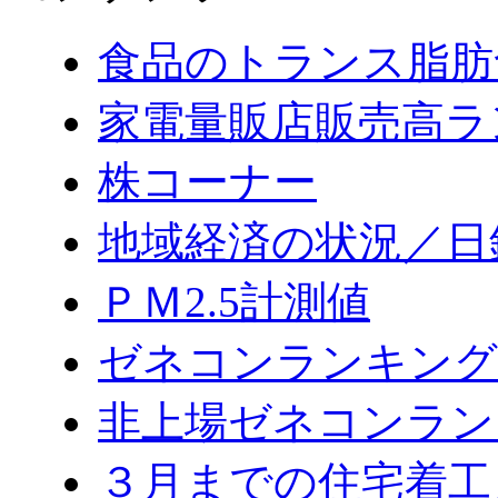
食品のトランス脂肪
家電量販店販売高ラ
株コーナー
地域経済の状況／日
ＰＭ2.5計測値
ゼネコンランキング2
非上場ゼネコンラン
３月までの住宅着工