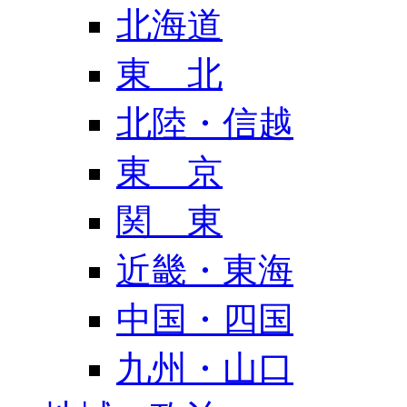
北海道
東 北
北陸・信越
東 京
関 東
近畿・東海
中国・四国
九州・山口