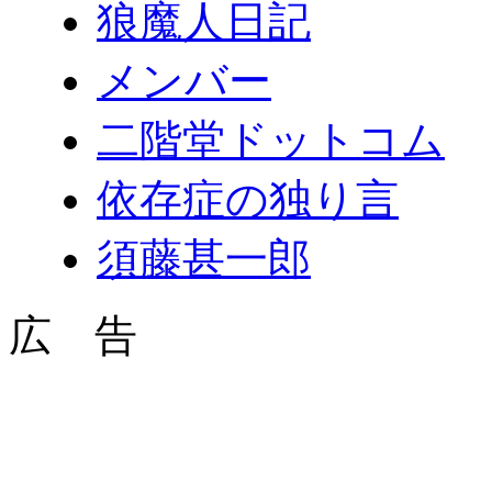
狼魔人日記
メンバー
二階堂ドットコム
依存症の独り言
須藤甚一郎
広 告