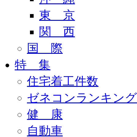
東 京
関 西
国 際
特 集
住宅着工件数
ゼネコンランキング
健 康
自動車