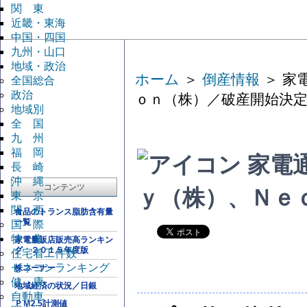
関 東
近畿・東海
中国・四国
九州・山口
地域・政治
ホーム
＞
倒産情報
＞ 家
全国総合
政治
ｏｎ（株）／破産開始決
地域別
全 国
九 州
福 岡
家電
長 崎
沖 縄
コンテンツ
ｙ（株）、Ｎｅ
東 京
関 西
食品のトランス脂肪含有量
一覧
国 際
特 集
家電量販店販売高ランキン
グ ２０１５年度版
住宅着工件数
ゼネコンランキング
株コーナー
健 康
地域経済の状況／日銀
自動車
ＰＭ2.5計測値