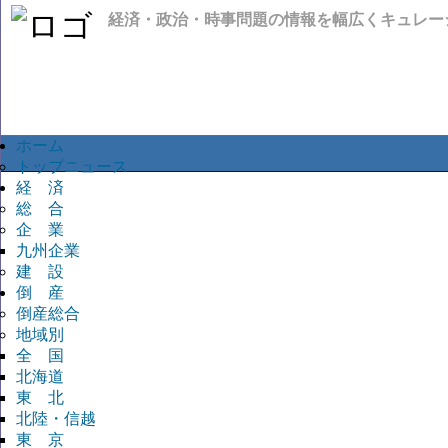
経済・政治・時事問題の情報を幅広くキュレー
ホーム
トップニュース
経 済
総 合
企 業
九州企業
建 設
倒 産
倒産総合
地域別
全 国
北海道
東 北
北陸・信越
東 京