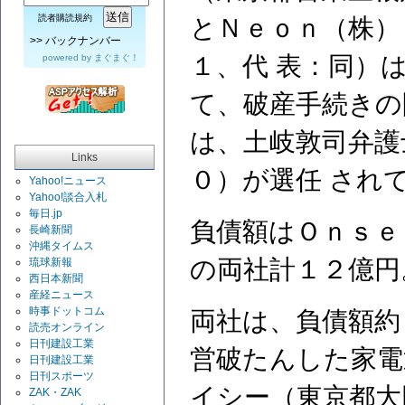
読者購読規約
とＮｅｏｎ（株）
>>
バックナンバー
１、代 表：同）
powered by
まぐまぐ！
て、破産手続きの
は、土岐敦司弁護
Links
０）が選任 され
Yahoo!ニュース
Yahoo!談合入札
毎日.jp
負債額はＯｎｓｅ
長崎新聞
沖縄タイムス
の両社計１２億円
琉球新報
西日本新聞
産経ニュース
時事ドットコム
両社は、負債額約
読売オンライン
日刊建設工業
営破たんした家電
日刊建設工業
日刊スポーツ
イシー（東京都大
ZAK・ZAK