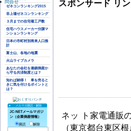
スポンサード リ
問合せ
ゼネコンランキング2015
非上場ゼネコンランキング
３月までの住宅着工戸数
住宅ハウスメーカー分譲マ
ンションランキング
日本の市町村別将来人口推
計
富士山、各地の地震
火山ライブカメラ
あなたの会社を連鎖倒産か
ら守る共済制度とは？
知れば納得！ 車を売ると
きに気を付けるポイントと
は？
メルマガ購読・解除
JC-NETメールマガジ
ネッ ト家電通販
ン（企業倒産情報）
購読
解除
（東京都台東区根