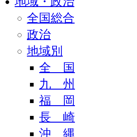
地域・政治
全国総合
政治
地域別
全 国
九 州
福 岡
長 崎
沖 縄