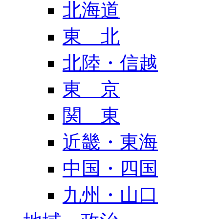
北海道
東 北
北陸・信越
東 京
関 東
近畿・東海
中国・四国
九州・山口