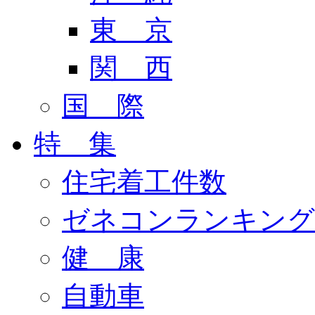
東 京
関 西
国 際
特 集
住宅着工件数
ゼネコンランキング
健 康
自動車