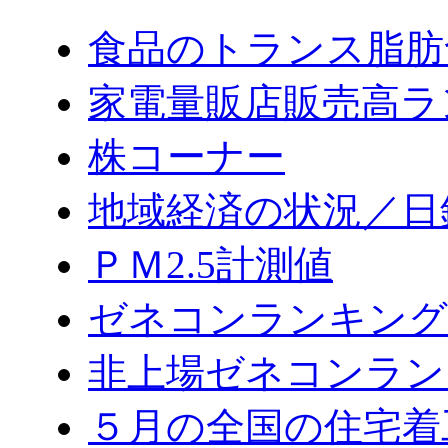
食品のトランス脂肪
家電量販店販売高ラ
株コーナー
地域経済の状況／日
ＰＭ2.5計測値
ゼネコンランキング2
非上場ゼネコンラン
５月の全国の住宅着