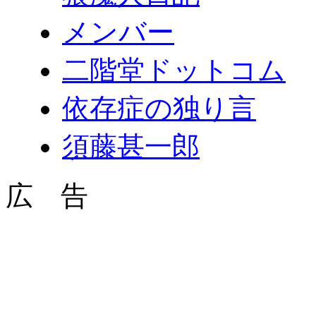
メンバー
二階堂ドットコム
依存症の独り言
須藤甚一郎
広 告