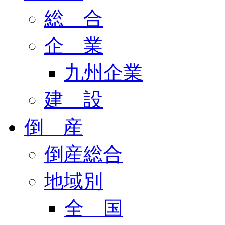
総 合
企 業
九州企業
建 設
倒 産
倒産総合
地域別
全 国