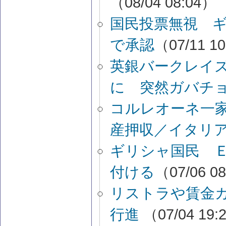
（08/04 08:04）
国民投票無視 ギ
で承認
（07/11 1
英銀バークレイズ
に 突然ガバチ
コルレオーネ一
産押収／イタリ
ギリシャ国民 
付ける
（07/06 0
リストラや賃金
行進
（07/04 19: