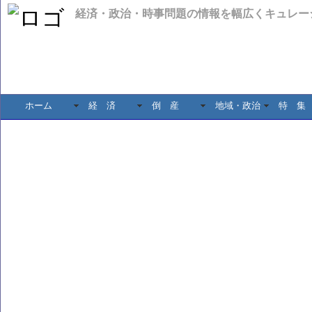
経済・政治・時事問題の情報を幅広くキュレー
ホーム
経 済
倒 産
地域・政治
特 集