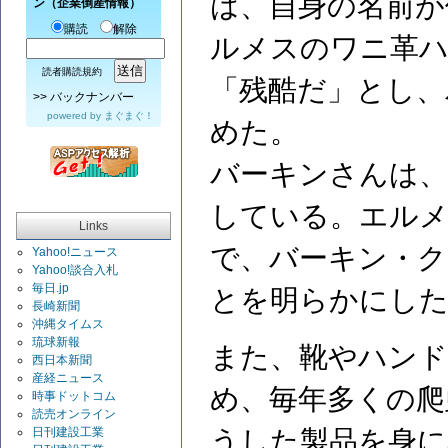
は、自身の名前が
ン（企業倒産情報）
購読
解除
ルメスのワニ革ハ
読者購読規約
「残酷だ」とし、
>>
バックナンバー
powered by
まぐまぐ！
めた。
バーキンさんは、
している。エルメ
Links
で、バーキン・ク
Yahoo!ニュース
Yahoo!談合入札
毎日.jp
とを明らかにし
長崎新聞
沖縄タイムス
琉球新報
また、靴やハン
西日本新聞
産経ニュース
め、毎年多くの爬
時事ドットコム
読売オンライン
日刊建設工業
うした製品を身に