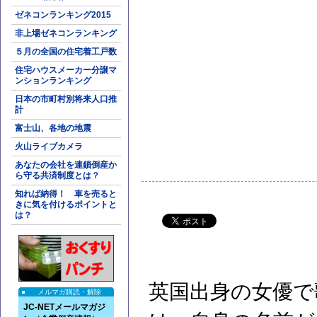
ゼネコンランキング2015
非上場ゼネコンランキング
５月の全国の住宅着工戸数
住宅ハウスメーカー分譲マ
ンションランキング
日本の市町村別将来人口推
計
富士山、各地の地震
火山ライブカメラ
あなたの会社を連鎖倒産か
ら守る共済制度とは？
知れば納得！ 車を売ると
きに気を付けるポイントと
は？
英国出身の女優で
メルマガ購読・解除
JC-NETメールマガジ