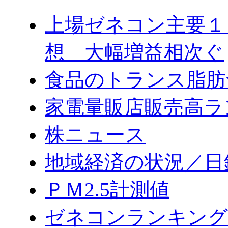
上場ゼネコン主要１
想 大幅増益相次ぐ
食品のトランス脂肪
家電量販店販売高ラ
株ニュース
地域経済の状況／日
ＰＭ2.5計測値
ゼネコンランキング2