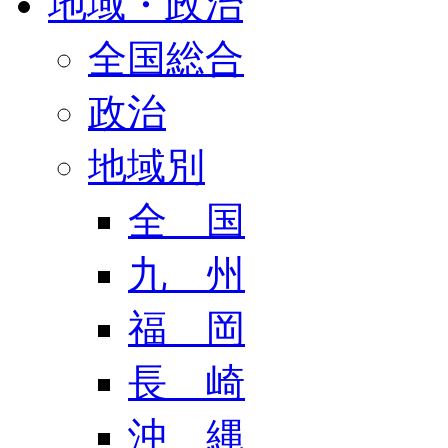
地域・政治
全国総合
政治
地域別
全 国
九 州
福 岡
長 崎
沖 縄