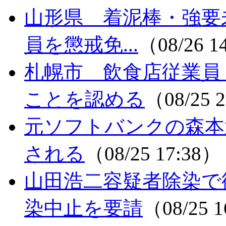
山形県 着泥棒・強要未
員を懲戒免...
（08/26 1
札幌市 飲食店従業員
ことを認める
（08/25 
元ソフトバンクの森本
される
（08/25 17:38）
山田浩二容疑者除染で
染中止を要請
（08/25 