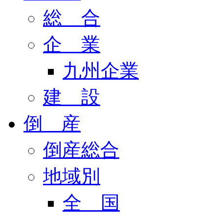
総 合
企 業
九州企業
建 設
倒 産
倒産総合
地域別
全 国