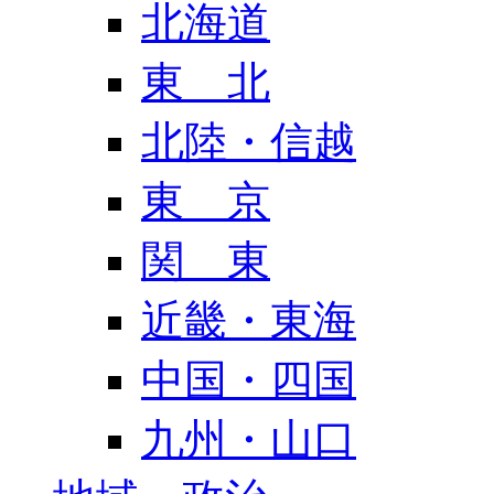
北海道
東 北
北陸・信越
東 京
関 東
近畿・東海
中国・四国
九州・山口