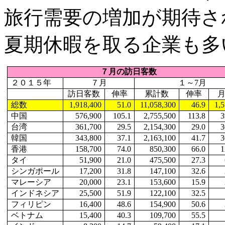
旅行需要の増加が期待さ
夏期休暇を取る企業も多
７月の訪日客数
２０１５年
７月
１～
7月
訪日客数
伸率
累計数
伸率
総数
1,918,400
51.0
11,058,300
46.9
1,
中国
576,900
105.1
2,755,500
113.8
3
台湾
361,700
29.5
2,154,300
29.0
3
韓国
343,800
37.1
2,163,100
41.7
3
香港
158,700
74.0
850,300
66.0
1
タイ
51,900
21.0
475,500
27.3
シンガポール
17,200
31.8
147,100
32.6
マレーシア
20,000
23.1
153,600
15.9
インドネシア
25,500
51.9
122,100
32.5
フィリピン
16,400
48.6
154,900
50.6
ベトナム
15,400
40.3
109,700
55.5