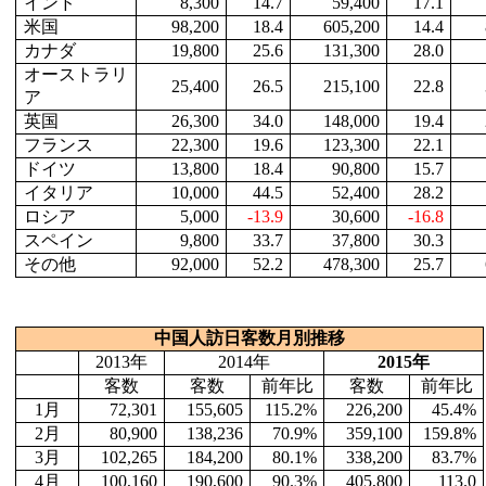
インド
8,300
14.7
59,400
17.1
米国
98,200
18.4
605,200
14.4
カナダ
19,800
25.6
131,300
28.0
オーストラリ
25,400
26.5
215,100
22.8
ア
英国
26,300
34.0
148,000
19.4
フランス
22,300
19.6
123,300
22.1
ドイツ
13,800
18.4
90,800
15.7
イタリア
10,000
44.5
52,400
28.2
ロシア
5,000
-13.9
30,600
-16.8
スペイン
9,800
33.7
37,800
30.3
その他
92,000
52.2
478,300
25.7
中国人訪日客数月別推移
2013年
2014年
2015
年
客数
客数
前年比
客数
前年比
1月
72,301
155,605
115.2%
226,200
45.4%
2月
80,900
138,236
70.9%
359,100
159.8%
3月
102,265
184,200
80.1%
338,200
83.7%
4月
100,160
190,600
90.3%
405,800
113.0