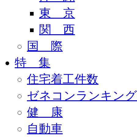
東 京
関 西
国 際
特 集
住宅着工件数
ゼネコンランキング
健 康
自動車