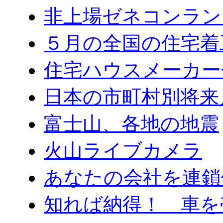
非上場ゼネコンラン
５月の全国の住宅着
住宅ハウスメーカー
日本の市町村別将来
富士山、各地の地震
火山ライブカメラ
あなたの会社を連鎖
知れば納得！ 車を