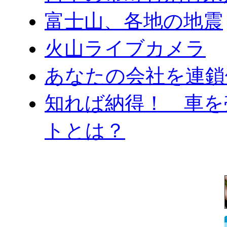
富士山、各地の地震
火山ライブカメラ
あなたの会社を連鎖
知れば納得！ 車を
トとは？