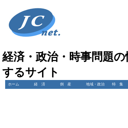
経済・政治・時事問題の
するサイト
ホーム
経 済
倒 産
地域・政治
特 集