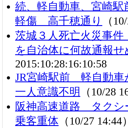
続、軽自動車、宮崎駅
軽傷 高千穂通り
（10/
茨城３人死亡火災事件
を自治体に何故通報せ
2015:10:28:16:10:58
JR宮崎駅前 軽自動
一人意識不明
（10/28 1
阪神高速道路 タク
乗客重体
（10/27 14:4