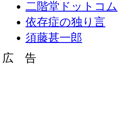
二階堂ドットコム
依存症の独り言
須藤甚一郎
広 告