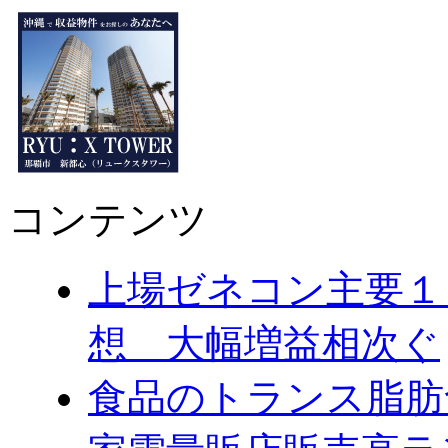
コンテンツ
上場ゼネコン主要１
想 大幅増益相次ぐ
食品のトランス脂肪