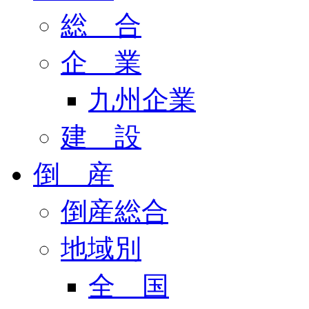
総 合
企 業
九州企業
建 設
倒 産
倒産総合
地域別
全 国