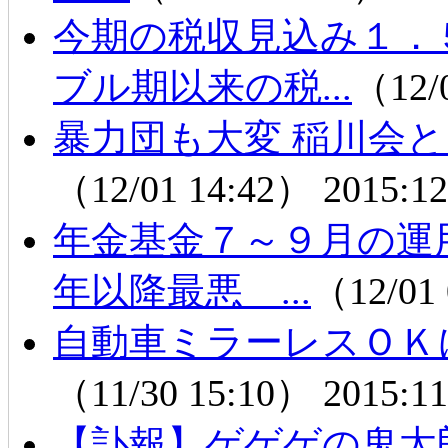
今期の税収見込み１．
ブル期以来の税...
（12/
暴力団も大変 稲川会
（12/01 14:42）
2015:12
年金基金７～９月の運
年以降最悪 ...
（12/01
自動車ミラーレスＯＫ
（11/30 15:10）
2015:11
【訃報】ゲゲゲの鬼太