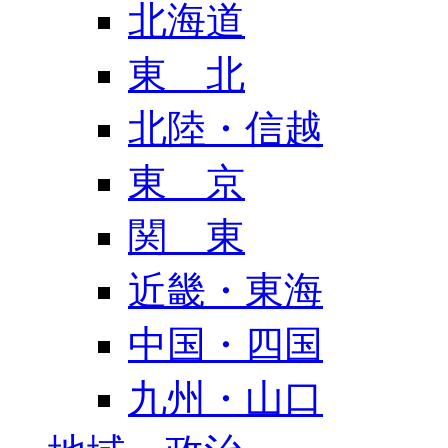
北海道
東 北
北陸・信越
東 京
関 東
近畿・東海
中国・四国
九州・山口