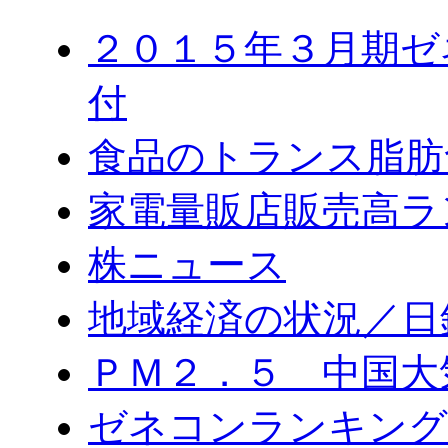
２０１５年３月期ゼ
付
食品のトランス脂肪
家電量販店販売高ラ
株ニュース
地域経済の状況／日
ＰＭ２．５ 中国大
ゼネコンランキング2