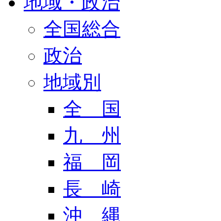
地域・政治
全国総合
政治
地域別
全 国
九 州
福 岡
長 崎
沖 縄