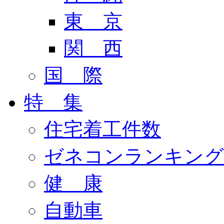
東 京
関 西
国 際
特 集
住宅着工件数
ゼネコンランキング
健 康
自動車