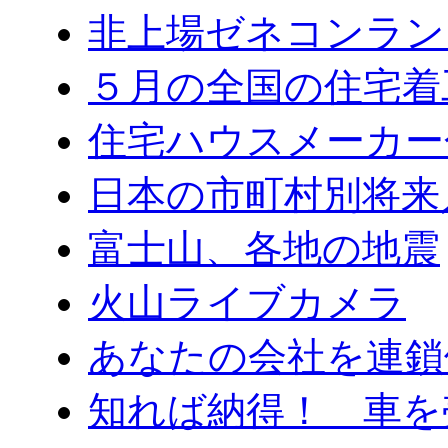
非上場ゼネコンラン
５月の全国の住宅着
住宅ハウスメーカー
日本の市町村別将来
富士山、各地の地震
火山ライブカメラ
あなたの会社を連鎖
知れば納得！ 車を