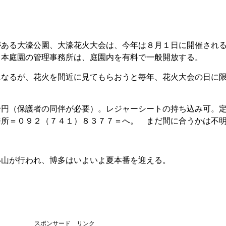
がある大濠公園、大濠花火大会は、今年は８月１日に開催され
日本庭園の管理事務所は、庭園内を有料で一般開放する。
になるが、花火を間近に見てもらおうと毎年、花火大会の日に
千円（保護者の同伴が必要）。レジャーシートの持ち込み可。
務所＝０９２（７４１）８３７７＝へ。 まだ間に合うかは不
い山が行われ、博多はいよいよ夏本番を迎える。
スポンサード リンク