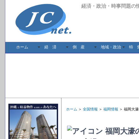
経済・政治・時事問題の
ホーム
経 済
倒 産
地域・政治
特 
ホーム
＞
全国情報
＞
福岡情報
＞ 福岡大
福岡大濠