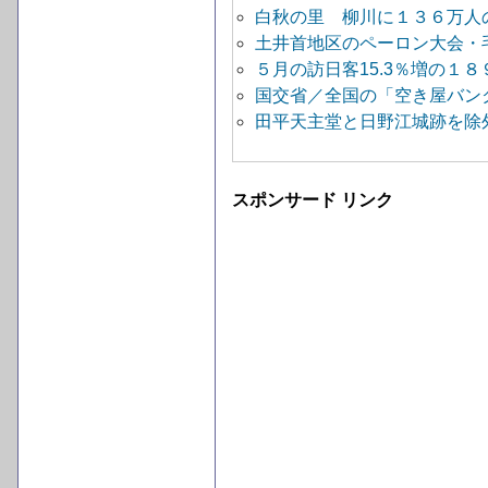
白秋の里 柳川に１３６万人
土井首地区のペーロン大会・
５月の訪日客15.3％増の１８
国交省／全国の「空き屋バン
田平天主堂と日野江城跡を除
スポンサード リンク