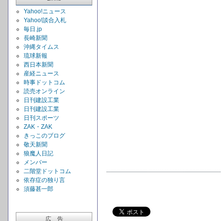
Yahoo!ニュース
Yahoo!談合入札
毎日.jp
長崎新聞
沖縄タイムス
琉球新報
西日本新聞
産経ニュース
時事ドットコム
読売オンライン
日刊建設工業
日刊建設工業
日刊スポーツ
ZAK・ZAK
きっこのブログ
敬天新聞
狼魔人日記
メンバー
二階堂ドットコム
依存症の独り言
須藤甚一郎
広 告