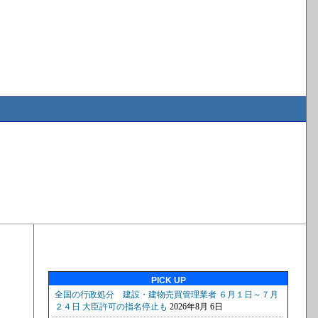
PICK UP
放