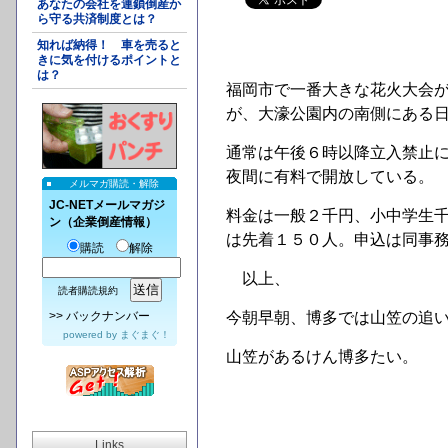
あなたの会社を連鎖倒産か
ら守る共済制度とは？
知れば納得！ 車を売ると
きに気を付けるポイントと
は？
福岡市で一番大きな花火大会
が、大濠公園内の南側にある
通常は午後６時以降立入禁止
夜間に有料で開放している。
メルマガ購読・解除
JC-NETメールマガジ
料金は一般２千円、小中学生
ン（企業倒産情報）
は先着１５０人。申込は同事
購読
解除
以上、
読者購読規約
>>
バックナンバー
今朝早朝、博多では山笠の追
powered by
まぐまぐ！
山笠があるけん博多たい。
Links