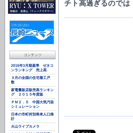
チト高過ぎるのでは
コンテンツ
2016年3月期基準 ゼネコ
ンランキング 売上高
３月の全国の住宅着工戸
数
家電量販店販売高ランキン
グ ２０１５年度版
ＰＭ２．５ 中国大気汚染
シミュレーション
日本の市町村別将来人口推
計
火山ライブカメラ