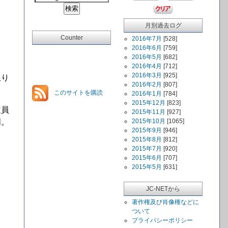
月別過去ログ
Counter
2016年7月
[528]
る
2016年6月
[759]
2016年5月
[682]
2016年4月
[712]
2016年3月
[925]
限り
2016年2月
[807]
このサイトを購読
2016年1月
[784]
2015年12月
[823]
定員
2015年11月
[927]
明。
2015年10月
[1065]
2015年9月
[946]
2015年8月
[812]
2015年7月
[920]
2015年6月
[707]
2015年5月
[631]
JC-NETから
著作権及び肖像権などに
ついて
プライバシーポリシー