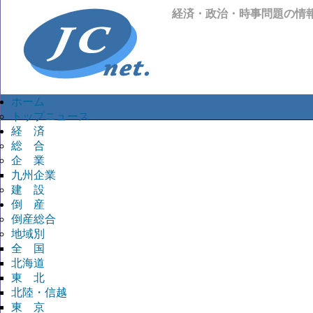
経済・政治・時事問題の情
ホーム
トップニュース
経 済
総 合
企 業
九州企業
建 設
倒 産
倒産総合
地域別
全 国
北海道
東 北
北陸・信越
東 京