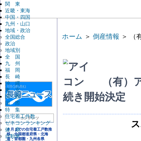
関 東
近畿・東海
中国・四国
九州・山口
地域・政治
ホーム
＞
倒産情報
＞ （
全国総合
政治
地域別
全 国
九 州
福 岡
長 崎
（有）
沖 縄
東 京
続き開始決定
関 西
国 際
特 集
住宅着工件数
コンテンツ
ス
ゼネコンランキング
健 康
６月までの住宅着工戸数推
移 全国都道府県・北海
自動車
道・首都圏・九州各県