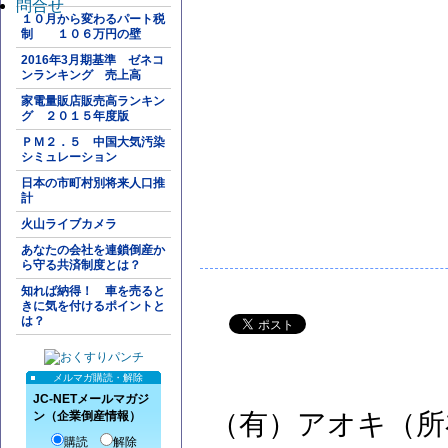
問合せ
１０月から変わるパート税
制 １０６万円の壁
2016年3月期基準 ゼネコ
ンランキング 売上高
家電量販店販売高ランキン
グ ２０１５年度版
ＰＭ２．５ 中国大気汚染
シミュレーション
日本の市町村別将来人口推
計
火山ライブカメラ
あなたの会社を連鎖倒産か
ら守る共済制度とは？
知れば納得！ 車を売ると
きに気を付けるポイントと
は？
メルマガ購読・解除
JC-NETメールマガジ
（有）アオキ（所
ン（企業倒産情報）
購読
解除