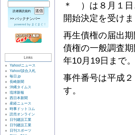
＊ ）は８月１日
読者購読規約
開始決定を受けま
>>
バックナンバー
powered by
まぐまぐ！
再生債権の届出期
債権の一般調査期間
Links
年10月19日まで
Yahoo!ニュース
Yahoo!談合入札
事件番号は平成２
毎日.jp
長崎新聞
沖縄タイムス
す。
琉球新報
西日本新聞
産経ニュース
時事ドットコム
読売オンライン
日刊建設工業
日刊建設工業
日刊スポーツ