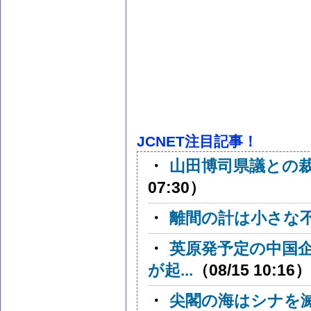
JCNET注目記事！
・
山田博司県議との
07:30）
・
離間の計は小さな
・
英原発予定の中国
が起...
（08/15 10:16）
・
尖閣の海はシナを