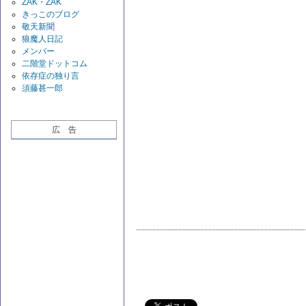
ZAK・ZAK
きっこのブログ
敬天新聞
狼魔人日記
メンバー
二階堂ドットコム
依存症の独り言
須藤甚一郎
広 告