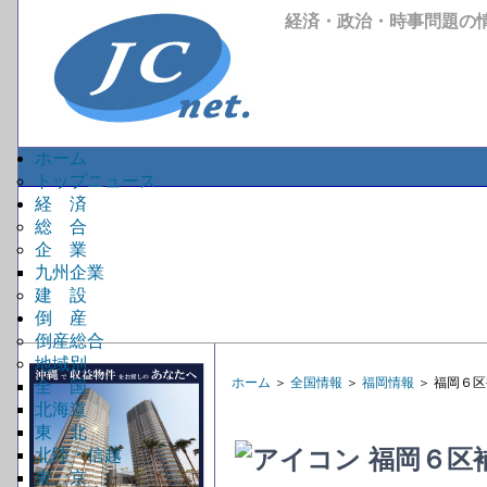
経済・政治・時事問題の
ホーム
トップニュース
経 済
総 合
企 業
九州企業
建 設
倒 産
倒産総合
地域別
ホーム
＞
全国情報
＞
福岡情報
＞ 福岡６
全 国
北海道
東 北
福岡６区
北陸・信越
東 京