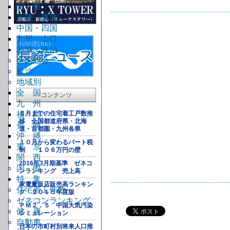
関 東
近畿・東海
中国・四国
九州・山口
地域・政治
全国総合
政治
地域別
全 国
コンテンツ
九 州
福 岡
６月までの住宅着工戸数推
移 全国都道府県・北海
長 崎
道・首都圏・九州各県
沖 縄
１０月から変わるパート税
東 京
制 １０６万円の壁
関 西
2016年3月期基準 ゼネコ
国 際
ンランキング 売上高
特 集
家電量販店販売高ランキン
住宅着工件数
グ ２０１５年度版
ゼネコンランキング
ＰＭ２．５ 中国大気汚染
健 康
シミュレーション
自動車
日本の市町村別将来人口推