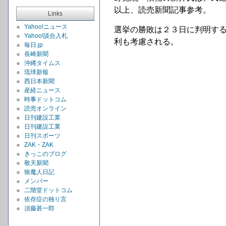
以上、読売新聞記事参考。
Links
Yahoo!ニュース
選挙の勝敗は２３日に判明す
Yahoo!談合入札
利も考慮される。
毎日.jp
長崎新聞
沖縄タイムス
琉球新報
西日本新聞
産経ニュース
時事ドットコム
読売オンライン
日刊建設工業
日刊建設工業
日刊スポーツ
ZAK・ZAK
きっこのブログ
敬天新聞
狼魔人日記
メンバー
二階堂ドットコム
依存症の独り言
須藤甚一郎