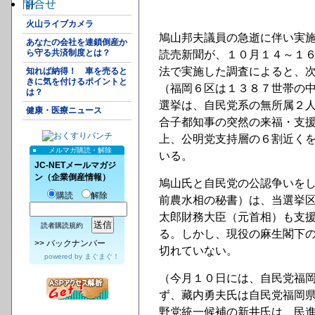
問合せ
計
火山ライブカメラ
鳩山邦夫議員の急逝に伴い実
あなたの会社を連鎖倒産か
ら守る共済制度とは？
読売新聞が、１０月１４～１
法で実施した調査によると、
知れば納得！ 車を売ると
きに気を付けるポイントと
（福岡６区は１３８７世帯の
は？
選挙は、自民党系の無所属２
健康・医療ニュース
合子都知事の突然の来福・支
上、公明党支持層の６割近く
メルマガ購読・解除
いる。
JC-NETメールマガジ
ン（企業倒産情報）
鳩山氏と自民党の公認争いを
購読
解除
前農水相の秘書）は、当選挙
太郎財務大臣（元首相）も支
読者購読規約
る。しかし、現役の麻生閣下
>>
バックナンバー
切れていない。
powered by
まぐまぐ！
（今月１０日には、自民党福
ず、藏内勇夫氏は自民党福岡
野党統一候補の新井氏は、民