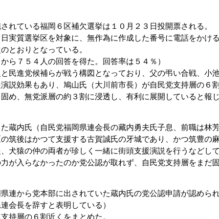
施されている福岡６区補欠選挙は１０月２３日投開票される。
６日実質選挙区を対象に、無作為に作成した番号に電話をかけ
次のとおりとなっている。
中から７５４人の回答を得た。回答率は５４％）
人と民進党候補らが戦う構図となっており、父の弔い合戦、小
援演説効果もあり、鳩山氏（大川前市長）が自民党支持層の６
を固め、無党派層の約３割に浸透し、有利に展開していると報
した蔵内氏（自民党福岡県連会長の藏内勇夫氏子息、前職は林
区の筑後はかつて支援する古賀誠氏の牙城であり、かつ筑豊の
援、犬猿の仲の両者が珍しく一緒に街頭支援演説を行うなどし
の力が入らなかったのか党公認が取れず、自民党支持層をまだ
岡県連から党本部に出されていた蔵内氏の党公認申請が認めら
県連会長を辞すと表明している）
進支持層の６割近くをまとめた。