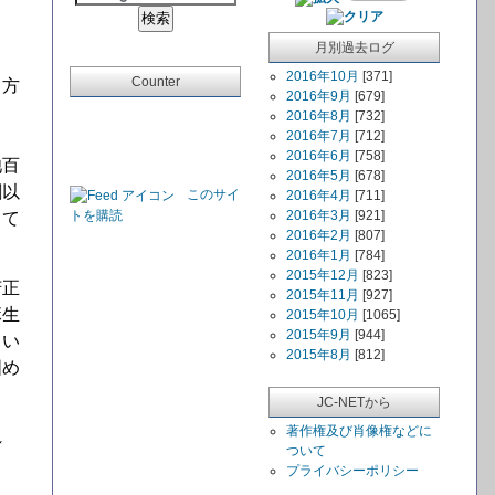
月別過去ログ
2016年10月
[371]
Counter
る方
2016年9月
[679]
2016年8月
[732]
2016年7月
[712]
2016年6月
[758]
池百
2016年5月
[678]
割以
このサイ
2016年4月
[711]
トを購読
2016年3月
[921]
じて
2016年2月
[807]
2016年1月
[784]
2015年12月
[823]
芳正
2015年11月
[927]
麻生
2015年10月
[1065]
2015年9月
[944]
てい
2015年8月
[812]
固め
JC-NETから
著作権及び肖像権などに
れ
ついて
プライバシーポリシー