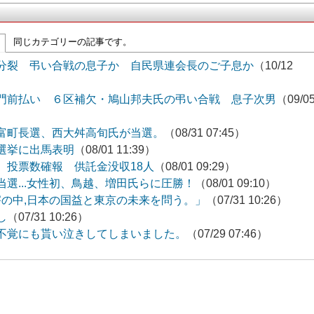
同じカテゴリーの記事です。
分裂 弔い合戦の息子か 自民県連会長のご子息か
（10/12
門前払い ６区補欠・鳩山邦夫氏の弔い合戦 息子次男
（09/0
富町長選、西大舛高旬氏が当選。
（08/31 07:45）
選挙に出馬表明
（08/01 11:39）
投票数確報 供託金没収18人
（08/01 09:29）
選...女性初、鳥越、増田氏らに圧勝！
（08/01 09:10）
害の中,日本の国益と東京の未来を問う。」
（07/31 10:26）
し
（07/31 10:26）
不覚にも貰い泣きしてしまいました。
（07/29 07:46）