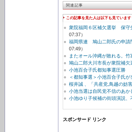
関連記事
この記事を見た人は以下も見ています
衆院福岡６区補欠選挙 保守
07:37）
福岡県連 鳩山二郎氏の申請
07:49）
またオール沖縄が敗れる。竹
鳩山二郎大川市長が衆院補欠
小池百合子氏都知事選圧勝 
＜都知事選＞小池百合子氏が当
桜井誠 、「共産党,鳥越の妨
小池当選は自民党不信のあか
小池ゆり子候補の街頭演説、
スポンサード リンク