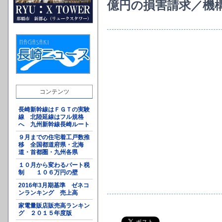
億円の損害請求／機
コンテンツ
長崎新幹線はＦＧＴの実験
線 北陸延線はフル規格
へ 九州新幹線長崎ルート
９月までの住宅着工戸数推
移 全国都道府県・北海
道・首都圏・九州各県
１０月から変わるパート税
制 １０６万円の壁
2016年3月期基準 ゼネコ
ンランキング 売上高
家電量販店販売高ランキン
グ ２０１５年度版