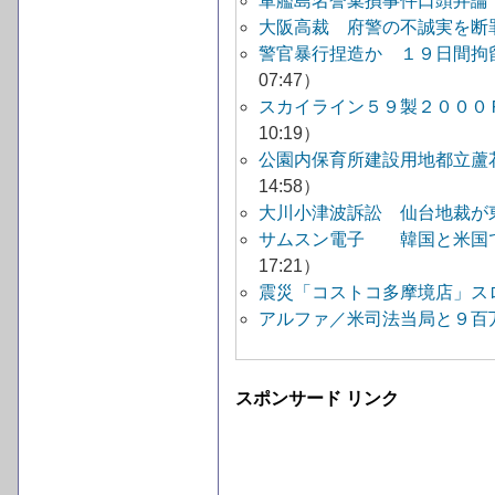
軍艦島名誉棄損事件口頭弁論
大阪高裁 府警の不誠実を断
警官暴行捏造か １９日間拘
07:47）
スカイライン５９製２０００
10:19）
公園内保育所建設用地都立蘆
14:58）
大川小津波訴訟 仙台地裁
サムスン電子 韓国と米国で
17:21）
震災「コストコ多摩境店」ス
アルファ／米司法当局と９百
スポンサード リンク