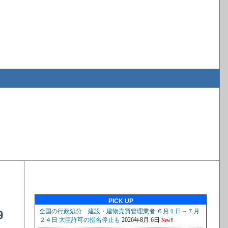
PICK UP
9