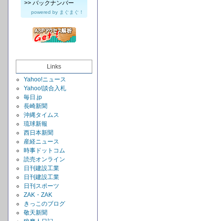
>>
バックナンバー
powered by
まぐまぐ！
Links
Yahoo!ニュース
Yahoo!談合入札
毎日.jp
長崎新聞
沖縄タイムス
琉球新報
西日本新聞
産経ニュース
時事ドットコム
読売オンライン
日刊建設工業
日刊建設工業
日刊スポーツ
ZAK・ZAK
きっこのブログ
敬天新聞