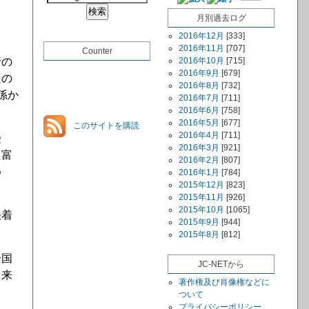
月別過去ログ
2016年12月
[333]
2016年11月
[707]
Counter
行の
2016年10月
[715]
2016年9月
[679]
良の
2016年8月
[732]
係か
2016年7月
[711]
2016年6月
[758]
2016年5月
[677]
このサイトを購読
2016年4月
[711]
受
2016年3月
[921]
た富
2016年2月
[807]
め
2016年1月
[784]
2015年12月
[823]
2015年11月
[926]
2015年10月
[1065]
決着
2015年9月
[944]
2015年8月
[812]
全国
JC-NETから
出来
著作権及び肖像権などに
ついて
プライバシーポリシー