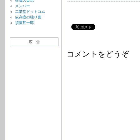
狼魔人日記
メンバー
二階堂ドットコム
依存症の独り言
須藤甚一郎
広 告
コメントをどうぞ