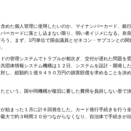
を含めた個人管理に使用したいのか、マイナンバーカード、銀
ンバーカードに落とし込まない限り、弱い者イジメになる。奈
ろう。まず、1円単位で国会議員とゼネコン・サブコンとの関
か。
ードの管理システムでトラブルが相次ぎ、交付が遅れた問題を
公共団体情報システム機構は１２日、システムを設計・開発し
に対し、総額約１億９４５０万円の損害賠償を求めることを決
したという。国や同機構が復旧に要した費用を負担しない形で
付が始まった１月に計６回発生した。カード発行手続きを行う
が最大で約３時間２０分つながらなくなり、自治体で手続きが