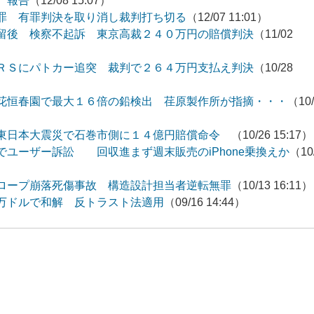
 報告
（12/08 15:07）
罪 有罪判決を取り消し裁判打ち切る
（12/07 11:01）
留後 検察不起訴 東京高裁２４０万円の賠償判決
（11/02
ＲＳにパトカー追突 裁判で２６４万円支払え判決
（10/28
花恒春園で最大１６倍の鉛検出 荏原製作所が指摘・・・
（10/
が東日本大震災で石巻市側に１４億円賠償命令
（10/26 15:17）
ユーザー訴訟 回収進まず週末販売のiPhone乗換えか
（10
ロープ崩落死傷事故 構造設計担当者逆転無罪
（10/13 16:11）
万ドルで和解 反トラスト法適用
（09/16 14:44）