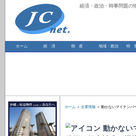
経済・政治・時事問題の
ホーム
経 済
倒 産
地域・政治
特 
ホーム
＞
企業情報
＞ 動かないマイナンバ
動かないマ