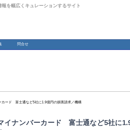
情報を幅広くキュレーションするサイト
集
問合せ
ーカード 富士通など5社に1.9億円の損害請求／機構
イナンバーカード 富士通など5社に1.