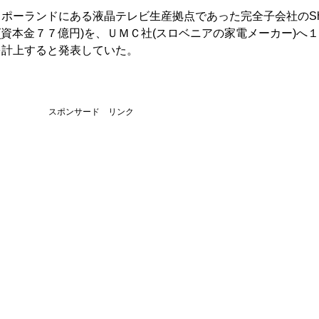
ポーランドにある液晶テレビ生産拠点であった完全子会社のSha
d Sp.zo.o.(資本金７７億円)を、ＵＭＣ社(スロベニアの家電メーカー)へ
を計上すると発表していた。
スポンサード リンク