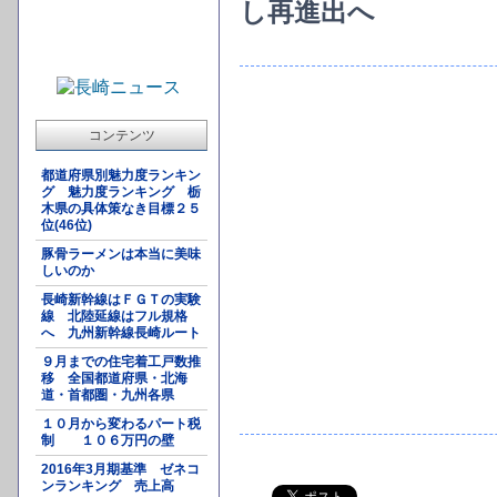
し再進出へ
コンテンツ
都道府県別魅力度ランキン
グ 魅力度ランキング 栃
木県の具体策なき目標２５
位(46位)
豚骨ラーメンは本当に美味
しいのか
長崎新幹線はＦＧＴの実験
線 北陸延線はフル規格
へ 九州新幹線長崎ルート
９月までの住宅着工戸数推
移 全国都道府県・北海
道・首都圏・九州各県
１０月から変わるパート税
制 １０６万円の壁
2016年3月期基準 ゼネコ
ンランキング 売上高