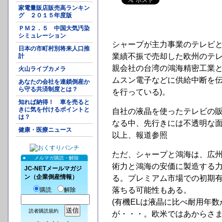
家電量販店販売高ランキン
グ ２０１５年度版
ＰＭ２．５ 中国大気汚染
シミュレーション
シャープが主力事業のテレビ
日本の市町村別将来人口推
業績不振で売却した欧州のテ
計
親会社の台湾の鴻海精密工業
火山ライブカメラ
ムスン電子などに供給中断を伝
あなたの会社を連鎖倒産か
ら守る共済制度とは？
を行っている)。
知れば納得！ 車を売ると
きに気を付けるポイントと
自社の液晶を使ったテレビの
は？
なる中、先行きには不透明な
健康・医療ニュース
以上、報道参照
ただ、シャープと鴻海は、広
メルマガ購読・解除
術力と鴻海の安価に製造する
JC-NETメールマガジ
ン（企業倒産情報）
る。プレミアム市場での初期有
落ちる可能性もある。
購読
解除
(有機ELは液晶に比べ耐用年
読者購読規約
が・・・。欧米ではあからさま