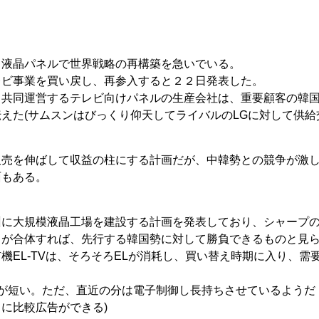
と液晶パネルで世界戦略の再構築を急いでいる。
レビ事業を買い戻し、再参入すると２２日発表した。
と共同運営するテレビ向けパネルの生産会社は、重要顧客の韓
えた(サムスンはびっくり仰天してライバルのLGに対して供給
販売を伸ばして収益の柱にする計画だが、中韓勢との競争が激
面もある。
州に大規模液晶工場を建設する計画を発表しており、シャープ
力が合体すれば、先行する韓国勢に対して勝負できるものと見
機EL-TVは、そろそろELが消耗し、買い替え時期に入り、需
数が短い。ただ、直近の分は電子制御し長持ちさせているようだ
に比較広告ができる)