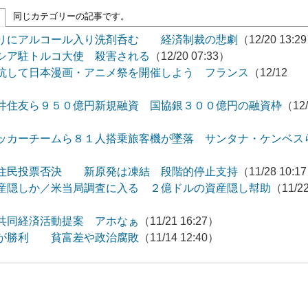
同じカテゴリーの記事です。
わりにアルコール入り洗剤呑む 経済制裁の悲劇
（12/20 13:2
シア駐トルコ大使 殺害される
（12/20 07:33）
抗して日本漫画・アニメ祭を開催しよう フランス
（12/12
井住友ら９５０億円新規融資 国協銀３００億円の融資枠
（12/
ッカーチームら８１人搭乗旅客機が墜落 サンタナ・ケンベス
の住民投票否決 新原発は凍結 段階的停止支持
（11/28 10:1
産隠しか／米当局調査に入る ２億ドルの資産隠し幇助
（11/2
共同経済活動提案 アホなぁ
（11/21 16:27）
派が勝利 貧富差や政治腐敗
（11/14 12:40）