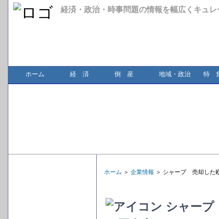
経済・政治・時事問題の情報を幅広くキュレ
ホーム
経 済
倒 産
地域・政治
特 
ホーム
＞
企業情報
＞ シャープ 売却した
シャープ