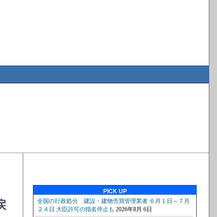
PICK UP
戻