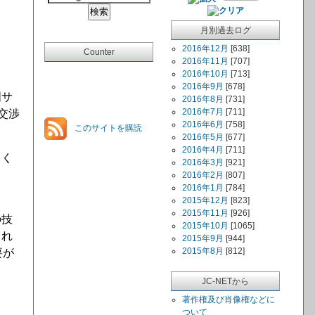
月別過去ログ
2016年12月
[638]
Counter
2016年11月
[707]
2016年10月
[713]
2016年9月
[678]
国サ
2016年8月
[731]
2016年7月
[711]
交渉
2016年6月
[758]
このサイトを購読
2016年5月
[677]
2016年4月
[711]
しく
2016年3月
[921]
2016年2月
[807]
2016年1月
[784]
2015年12月
[823]
2015年11月
[926]
の技
2015年10月
[1065]
られ
2015年9月
[944]
2015年8月
[812]
要が
JC-NETから
著作権及び肖像権などに
ついて