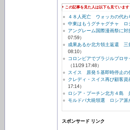
この記事を見た人は以下も見ています
４８人死亡 ウォッカの代
中東はもうグチャグチャ ロ
アングレーム国際漫画祭に対
07:59）
成果あるか北方領土返還 三
08:10）
コロンビアでブラジルプロサ
（11/29 17:48）
スイス 原発５基即時停止
クレディ・スイス再び顧客資
17:14）
ロシア・プーチン北方４島 
モルドバ大統領選 ロシア
スポンサード リンク