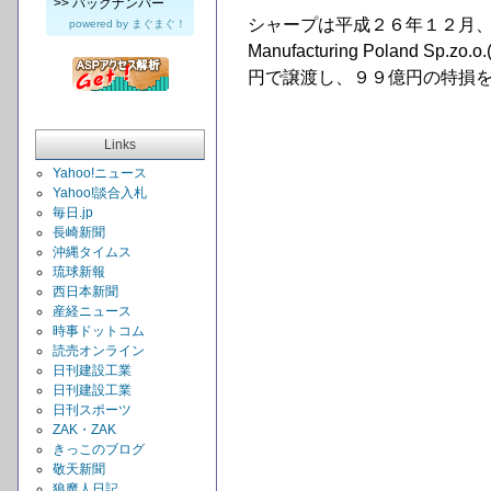
>>
バックナンバー
シャープは平成２６年１２月、
powered by
まぐまぐ！
Manufacturing Polan
円で譲渡し、９９億円の特損
Links
Yahoo!ニュース
Yahoo!談合入札
毎日.jp
長崎新聞
沖縄タイムス
琉球新報
西日本新聞
産経ニュース
時事ドットコム
読売オンライン
日刊建設工業
日刊建設工業
日刊スポーツ
ZAK・ZAK
きっこのブログ
敬天新聞
狼魔人日記