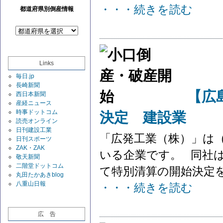
・・・続きを読む
都道府県別倒産情報
Links
毎日.jp
長崎新聞
【広
西日本新聞
産経ニュース
時事ドットコム
決定 建設業
読売オンライン
日刊建設工業
「広発工業（株）」は
日刊スポーツ
ZAK・ZAK
いる企業です。 同社は
敬天新聞
二階堂ドットコム
て特別清算の開始決定を受
丸田たかあきblog
八重山日報
・・・続きを読む
広 告