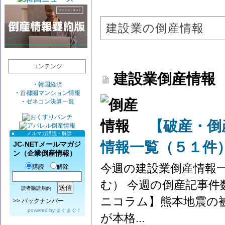
建設業の倒産情報
コンテンツ
建設業倒産情報
・
韓国経済
・
首都圏マンション情報
・
ゼネコン決算一覧
【破産・倒
メルマガ購読・解除
情報一覧（５１件
JC-NETメールマガジ
ン（企業倒産情報）
今週の建設業倒産情報
購読
解除
む） 今週の倒産記事件
読者購読規約
ニコラム】熊本地震の
>>
バックナンバー
powered by
まぐまぐ！
が本格...