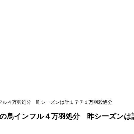
フル４万羽処分 昨シーズンは計１７７１万羽殺処分
の鳥インフル４万羽処分 昨シーズンは