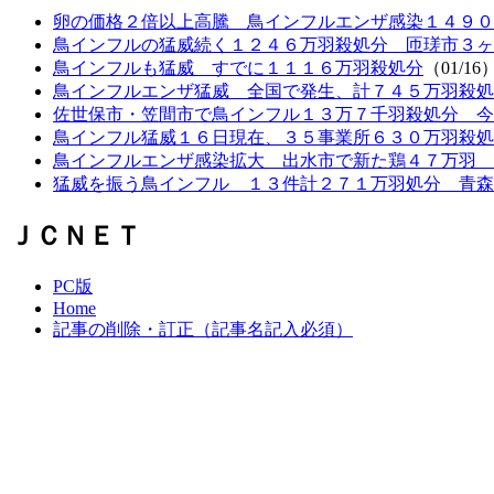
卵の価格２倍以上高騰 鳥インフルエンザ感染１４９０
鳥インフルの猛威続く１２４６万羽殺処分 匝瑳市３ヶ
鳥インフルも猛威 すでに１１１６万羽殺処分
（01/16
鳥インフルエンザ猛威 全国で発生、計７４５万羽殺処
佐世保市・笠間市で鳥インフル１３万７千羽殺処分 今
鳥インフル猛威１６日現在、３５事業所６３０万羽殺処
鳥インフルエンザ感染拡大 出水市で新た鶏４７万羽 
猛威を振う鳥インフル １３件計２７１万羽処分 青森
ＪＣＮＥＴ
PC版
Home
記事の削除・訂正（記事名記入必須）