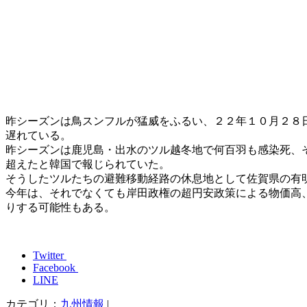
昨シーズンは鳥スンフルが猛威をふるい、２２年１０月２８
遅れている。
昨シーズンは鹿児島・出水のツル越冬地で何百羽も感染死、
超えたと韓国で報じられていた。
そうしたツルたちの避難移動経路の休息地として佐賀県の有
今年は、それでなくても岸田政権の超円安政策による物価高
りする可能性もある。
Twitter
Facebook
LINE
カテゴリ：
九州情報
|