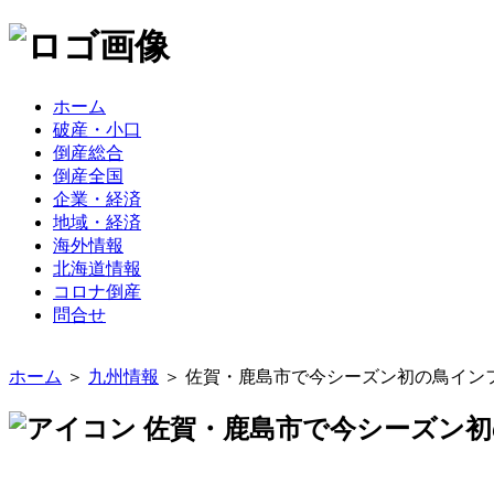
ホーム
破産・小口
倒産総合
倒産全国
企業・経済
地域・経済
海外情報
北海道情報
コロナ倒産
問合せ
ホーム
＞
九州情報
＞ 佐賀・鹿島市で今シーズン初の鳥イン
佐賀・鹿島市で今シーズン初