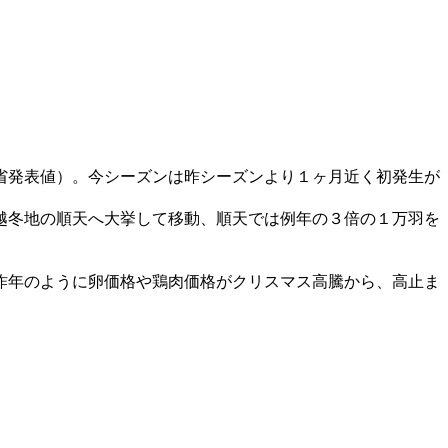
省発表値）。今シーズンは昨シーズンより１ヶ月近く初発生が
越冬地の順天へ大挙して移動、順天では例年の３倍の１万羽を
昨年のように卵価格や鶏肉価格がクリスマス高騰から、高止ま