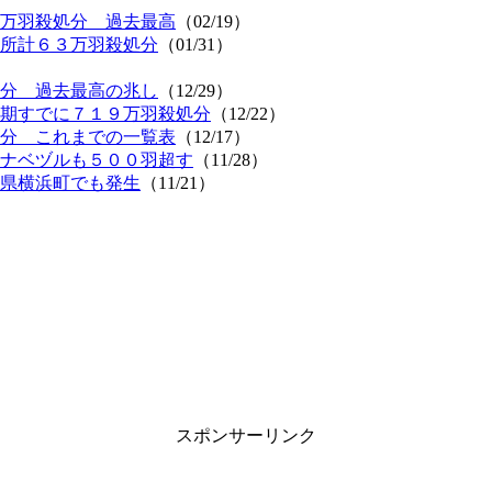
万羽殺処分 過去最高
（02/19）
所計６３万羽殺処分
（01/31）
）
分 過去最高の兆し
（12/29）
期すでに７１９万羽殺処分
（12/22）
分 これまでの一覧表
（12/17）
ナベヅルも５００羽超す
（11/28）
県横浜町でも発生
（11/21）
スポンサーリンク