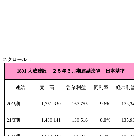
スクロール→
1801
大成建設 ２５年３月期連結決算 日本基準 
連結
売上高
営業利益
同利率
経常利益
20/3
期
1,751,330
167,755
9.6%
173,34
21/3
期
1,480,141
130,516
8.8%
135,93