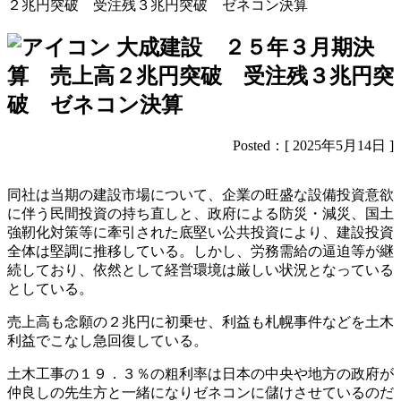
２兆円突破 受注残３兆円突破 ゼネコン決算
大成建設 ２５年３月期決
算 売上高２兆円突破 受注残３兆円突
破 ゼネコン決算
Posted：[ 2025年5月14日 ]
同社は当期の建設市場について、企業の旺盛な設備投資意欲
に伴う民間投資の持ち直しと、政府による防災・減災、国土
強靭化対策等に牽引された底堅い公共投資により、建設投資
全体は堅調に推移している。しかし、労務需給の逼迫等が継
続しており、依然として経営環境は厳しい状況となっている
としている。
売上高も念願の２兆円に初乗せ、利益も札幌事件などを土木
利益でこなし急回復している。
土木工事の１９．３％の粗利率は日本の中央や地方の政府が
仲良しの先生方と一緒になりゼネコンに儲けさせているのだ