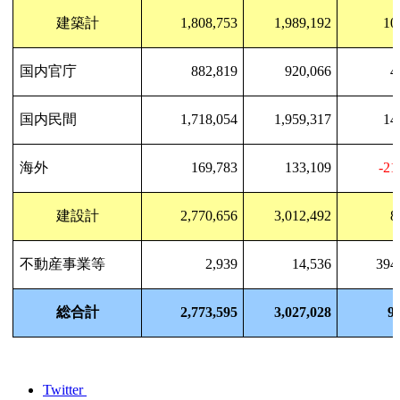
建築計
1,808,753
1,989,192
10
国内官庁
882,819
920,066
4
国内民間
1,718,054
1,959,317
14
海外
169,783
133,109
-21
建設計
2,770,656
3,012,492
8
不動産事業等
2,939
14,536
394
総合計
2,773,595
3,027,028
9
Twitter