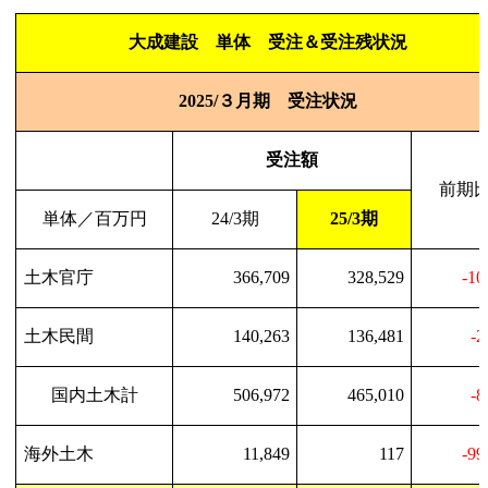
大成建設 単体 受注＆受注残状況
2025/
３月期 受注状況
受注額
前期
単体／百万円
24/3
期
25/3
期
土木官庁
366,709
328,529
-10
土木民間
140,263
136,481
-2
国内土木計
506,972
465,010
-8
海外土木
11,849
117
-99