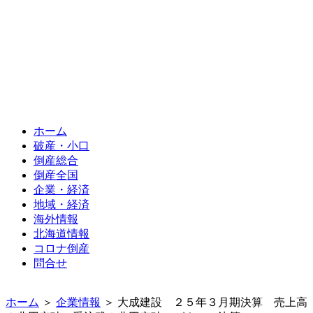
ホーム
破産・小口
倒産総合
倒産全国
企業・経済
地域・経済
海外情報
北海道情報
コロナ倒産
問合せ
ホーム
＞
企業情報
＞ 大成建設 ２５年３月期決算 売上高