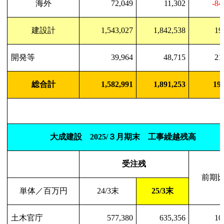
海外
72,049
11,302
-84
建設計
1,543,027
1,842,538
19
開発等
39,964
48,715
21
総合計
1,582,991
1,891,253
19
大成建設
2025/
３月期末 工事繰越残高
受注残
前期
単体／百万円
24/3
末
25/3
末
土木官庁
577,380
635,356
10