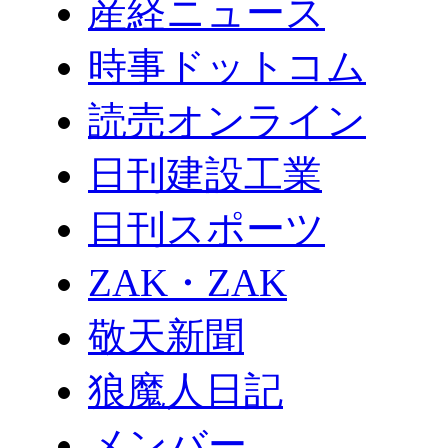
産経ニュース
時事ドットコム
読売オンライン
日刊建設工業
日刊スポーツ
ZAK・ZAK
敬天新聞
狼魔人日記
メンバー