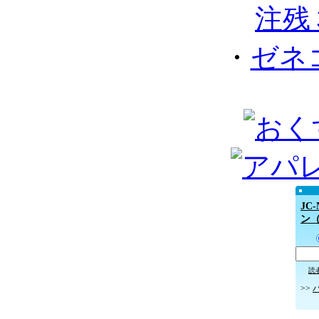
注残３
・
ゼネ
JC
ン
読
>>