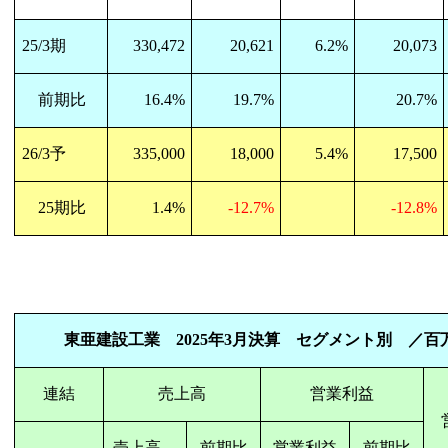
25/3
期
330,472
20,621
6.2%
20,073
前期比
16.4%
19.7%
20.7%
26/3
予
335,000
18,000
5.4%
17,500
25
期比
1.4%
-12.7%
-12.8%
東亜建設工業
2025
年
3
月決算 セグメント別 ／百
連結
売上高
営業利益
売上高
前期比
営業利益
前期比