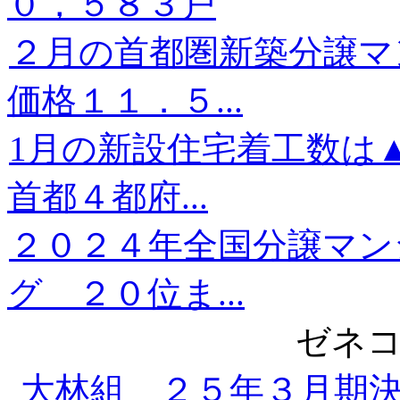
０，５８３戸
２月の首都圏新築分譲
価格１１．５...
1月の新設住宅着工数は
首都４都府...
２０２４年全国分譲マン
グ ２０位ま...
ゼネコ
大林組 ２５年３月期