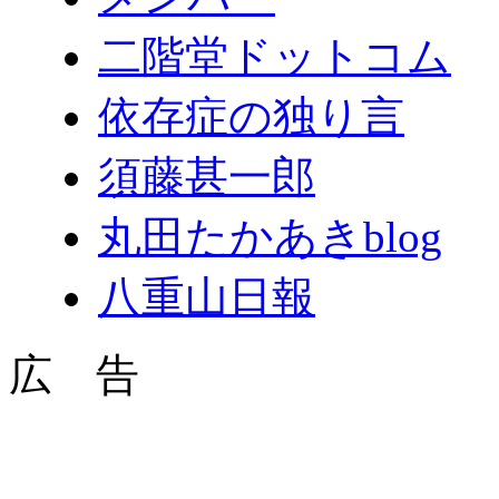
二階堂ドットコム
依存症の独り言
須藤甚一郎
丸田たかあきblog
八重山日報
広 告