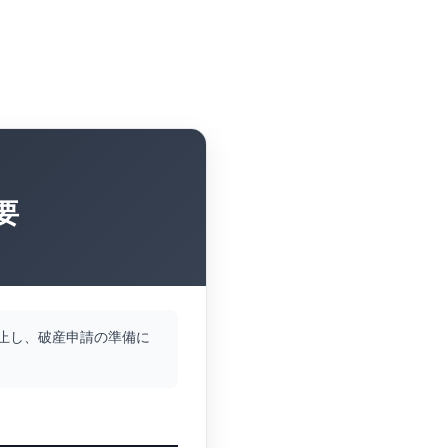
要
。
止し、破産申請の準備に