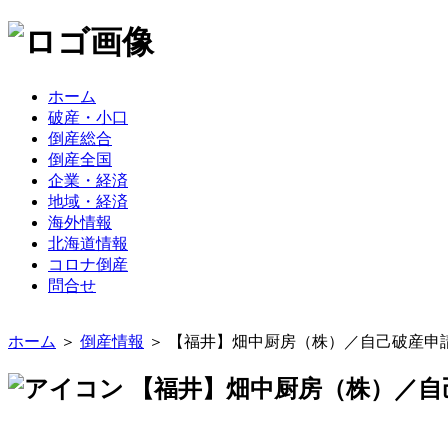
ホーム
破産・小口
倒産総合
倒産全国
企業・経済
地域・経済
海外情報
北海道情報
コロナ倒産
問合せ
ホーム
＞
倒産情報
＞ 【福井】畑中厨房（株）／自己破産申
【福井】畑中厨房（株）／自