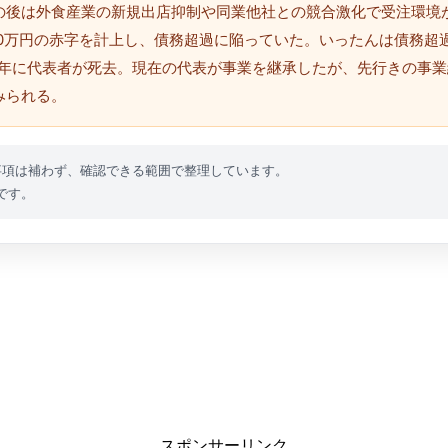
の後は外食産業の新規出店抑制や同業他社との競合激化で受注環境
4400万円の赤字を計上し、債務超過に陥っていた。いったんは債務
26年に代表者が死去。現在の代表が事業を継承したが、先行きの事
みられる。
事項は補わず、確認できる範囲で整理しています。
です。
スポンサーリンク