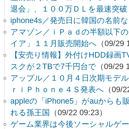
退会」、１００万ＤＬを最速突破
iphone4s／発売日に韓国の名前
アマゾン／ｉＰａｄの半額以下
イア」１１月販売開始へ
（09/29 
【安売り情報】外付けHDD録画T
スクが２TBで7千円台で
（09/29 
アップル／１０月４日次期モデル
ｒｉＰｈｏｎｅ４Ｓ発表へ
（09/2
appleの「iPhone5」がauか
れる孫王国
（09/22 09:23）
ゲーム業界は今後ソーシャルゲー