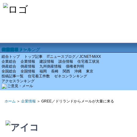
ホーム
企業情報
倒産情報
全国情報
特集記事
アクセスランキング
ご意見・メール
総合トップ
トップ記事
ITニュースブログ／JCNET-MiXX
企業総合
企業情報
建設情報
談合情報
住宅着工状況
倒産総合
倒産情報
九州倒産情報
債権者判明
全国総合
全国情報
福岡
長崎
関西
沖縄
東京
投稿記事一覧
住宅着工件数
ゼネコンランキング
アクセスランキング
ご意見・メール
ホーム
＞
企業情報
＞ GREE／ドリランドからメールが大量に来る