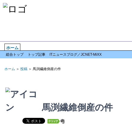
ホーム
企業情報
倒産情報
全国情報
特集記事
アクセスランキン
総合トップ
トップ記事
ITニュースブログ／JCNET-MiXX
ホーム
＞
投稿
＞ 馬渕繊維倒産の件
馬渕繊維倒産の件