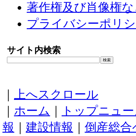
著作権及び肖像権な
プライバシーポリシ
サイト内検索
｜
上へスクロール
｜
ホーム
｜
トップニュー
報
｜
建設情報
｜
倒産総合