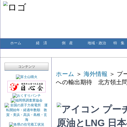
ホーム
経 済
倒 産
地域・政治
特 集
コンテンツ
ホーム
＞
海外情報
＞ プ
への輸出期待 北方領土
プー
原油とLNG 日