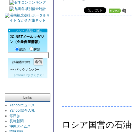
メルマガ購読・解除
JC-NETメールマガジ
ン（企業倒産情報）
購読
解除
読者購読規約
>>
バックナンバー
powered by
まぐまぐ！
Links
Yahoo!ニュース
Yahoo!談合入札
毎日.jp
長崎新聞
ロシア国営の石油
沖縄タイムス
琉球新報