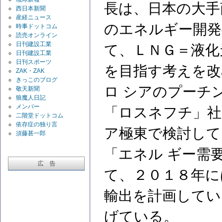
長は、日本の大手
西日本新聞
産経ニュース
のエネルギー開発
時事ドットコム
読売オンライン
日刊建設工業
て、ＬＮＧ＝液化
日刊建設工業
日刊スポーツ
を目指す考えを改
ZAK・ZAK
きっこのブログ
ロ シアのプーチ
敬天新聞
狼魔人日記
メンバー
「ロスネフチ」社
二階堂ドットコム
依存症の独り言
ア極東で検討して
須藤甚一郎
「エネル ギー需
広 告
て、２０１８年に
輸出を計画してい
げている。