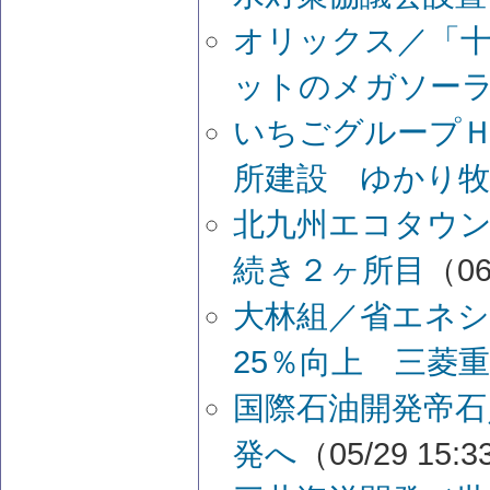
オリックス／「
ットのメガソー
いちごグループ
所建設 ゆかり牧
北九州エコタウン
続き２ヶ所目
（06
大林組／省エネシ
25％向上 三菱
国際石油開発帝石
発へ
（05/29 15: