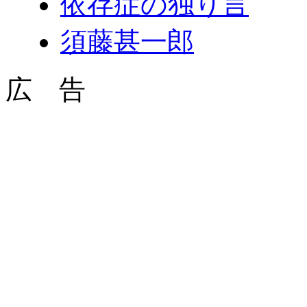
依存症の独り言
須藤甚一郎
広 告