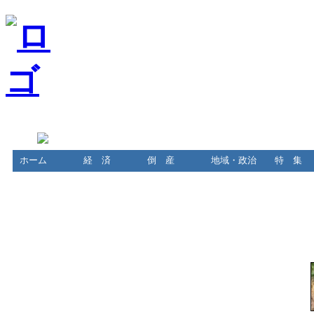
ホーム
経 済
倒 産
地域・政治
特 集