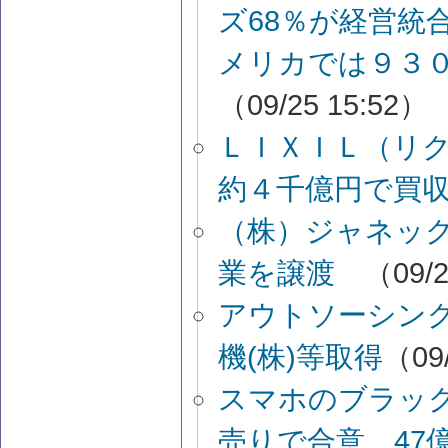
ズ68％が経営統
メリカでは９３
（09/25 15:52）
ＬＩＸＩＬ（リ
約４千億円で買
（株）ジャネッ
業を譲渡
（09/2
アウトソーシン
機(株)等取得
（09/
スマホのブラッ
売りで合意 47