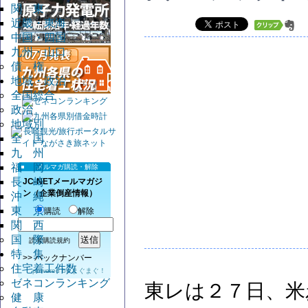
関 東
近畿・東海
中国・四国
九州・山口
債 権
地域・政治
全国総合
政治
地域別
全 国
九 州
福 岡
メルマガ購読・解除
長 崎
JC-NETメールマガジ
ン（企業倒産情報）
沖 縄
東 京
購読
解除
関 西
国 際
読者購読規約
特 集
>>
バックナンバー
住宅着工件数
powered by
まぐまぐ！
ゼネコンランキング
東レは２７日、米
健 康