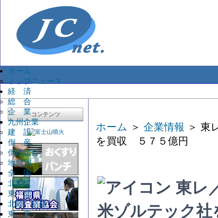
ホーム
トップニュース
経 済
総 合
企 業
コンテンツ
九州企業
ホーム
＞
企業情報
＞ 東
建 設
を買収 ５７５億円
倒 産
倒産総合
地域別
全 国
北海道
東レ
東 北
北陸・信越
米ゾルテック社
東 京