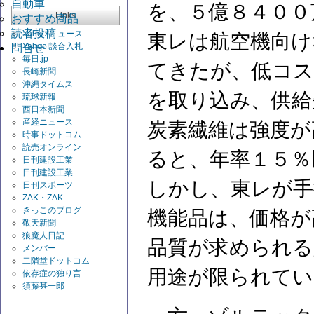
自動車
を、５億８４００
Links
おすすめ商品
読者投稿
Yahoo!ニュース
東レは航空機向け
Yahoo!談合入札
問合せ
毎日.jp
てきたが、低コス
長崎新聞
沖縄タイムス
を取り込み、供給
琉球新報
西日本新聞
産経ニュース
炭素繊維は強度が
時事ドットコム
読売オンライン
ると、年率１５％
日刊建設工業
日刊建設工業
しかし、東レが手
日刊スポーツ
ZAK・ZAK
きっこのブログ
機能品は、価格が
敬天新聞
狼魔人日記
品質が求められる
メンバー
二階堂ドットコム
用途が限られてい
依存症の独り言
須藤甚一郎