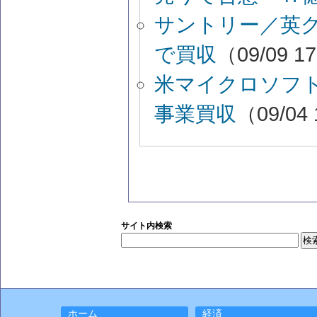
サントリー／英グ
で買収
（09/09 1
米マイクロソフ
事業買収
（09/04 
サイト内検索
ホーム
経済