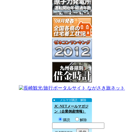
メルマガ購読・解除
JC-NETメールマガジ
ン（企業倒産情報）
購読
解除