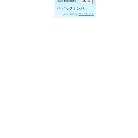
読者購読規約
>>
バックナンバー
powered by
まぐまぐ！