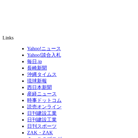
Links
Yahoo!ニュース
Yahoo!談合入札
毎日.jp
長崎新聞
沖縄タイムス
琉球新報
西日本新聞
産経ニュース
時事ドットコム
読売オンライン
日刊建設工業
日刊建設工業
日刊スポーツ
ZAK・ZAK