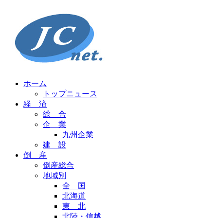
ホーム
トップニュース
経 済
総 合
企 業
九州企業
建 設
倒 産
倒産総合
地域別
全 国
北海道
東 北
北陸・信越