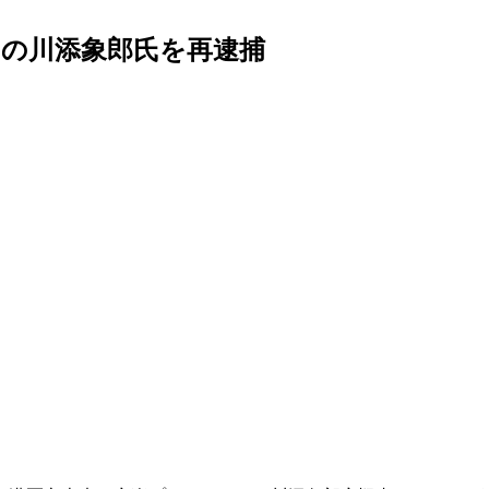
の川添象郎氏を再逮捕