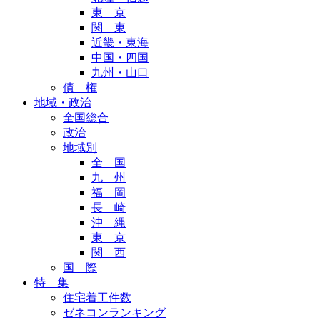
東 京
関 東
近畿・東海
中国・四国
九州・山口
債 権
地域・政治
全国総合
政治
地域別
全 国
九 州
福 岡
長 崎
沖 縄
東 京
関 西
国 際
特 集
住宅着工件数
ゼネコンランキング