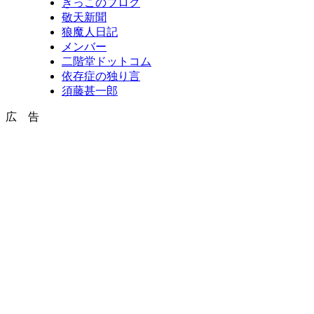
きっこのブログ
敬天新聞
狼魔人日記
メンバー
二階堂ドットコム
依存症の独り言
須藤甚一郎
広 告