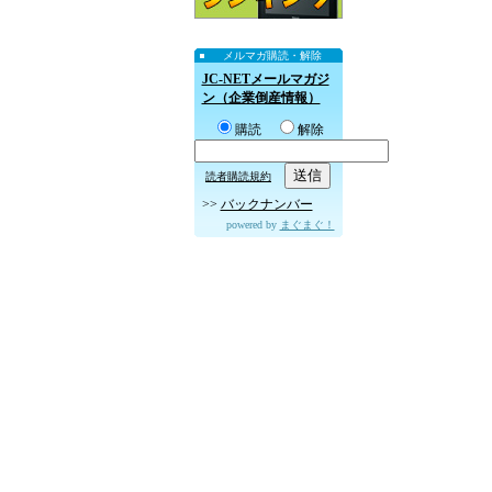
メルマガ購読・解除
JC-NETメールマガジ
ン（企業倒産情報）
購読
解除
読者購読規約
>>
バックナンバー
powered by
まぐまぐ！