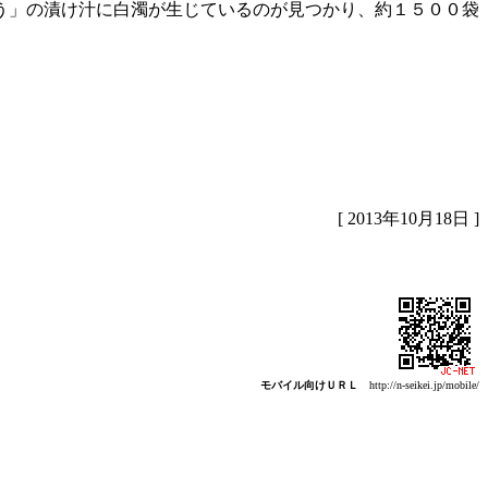
う」の漬け汁に白濁が生じているのが見つかり、約１５００袋
[ 2013年10月18日 ]
モバイル向けＵＲＬ
http://n-seikei.jp/mobile/