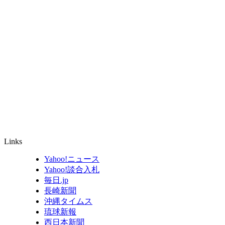
Links
Yahoo!ニュース
Yahoo!談合入札
毎日.jp
長崎新聞
沖縄タイムス
琉球新報
西日本新聞