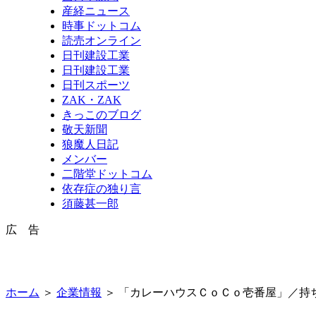
産経ニュース
時事ドットコム
読売オンライン
日刊建設工業
日刊建設工業
日刊スポーツ
ZAK・ZAK
きっこのブログ
敬天新聞
狼魔人日記
メンバー
二階堂ドットコム
依存症の独り言
須藤甚一郎
広 告
ホーム
＞
企業情報
＞ 「カレーハウスＣｏＣｏ壱番屋」／持