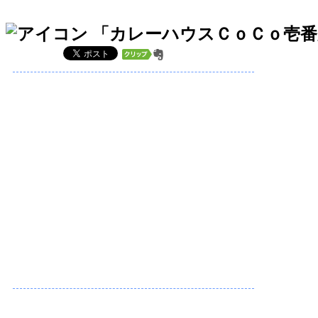
「カレーハウスＣｏＣｏ壱番