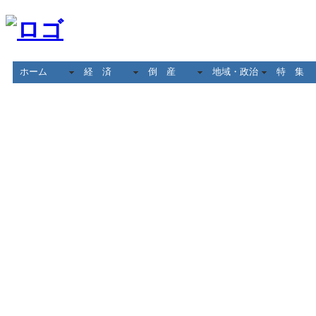
ホーム
経 済
倒 産
地域・政治
特 集