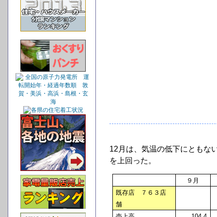
12
月は、気温の低下にともな
を上回った。
９月
既存店 ７６３店
舗
売上高
104.4