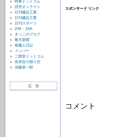
時事ドットコム
読売オンライン
スポンサード リンク
日刊建設工業
日刊建設工業
日刊スポーツ
ZAK・ZAK
きっこのブログ
敬天新聞
狼魔人日記
メンバー
二階堂ドットコム
依存症の独り言
須藤甚一郎
広 告
コメント