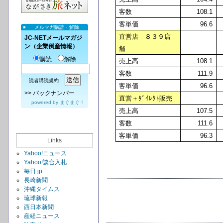
客数
108.1
客単価
96.6
メルマガ購読・解除
直営店 ８３９店
JC-NETメールマガジ
ン（企業倒産情報）
舗
購読
解除
売上高
108.1
客数
111.9
読者購読規約
客単価
96.6
>>
バックナンバー
直営＋ﾀﾞｲﾚｸﾄ販売
powered by
まぐまぐ！
売上高
107.5
客数
111.6
客単価
96.3
Links
Yahoo!ニュース
Yahoo!談合入札
毎日.jp
長崎新聞
沖縄タイムス
琉球新報
西日本新聞
産経ニュース