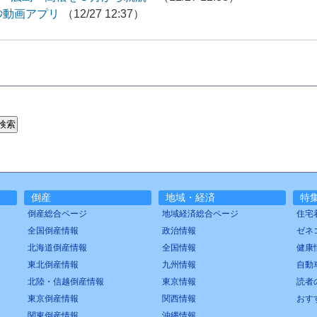
6秒動画アプリ
（12/27 12:37）
倒産
地域・経済
特
倒産総合ページ
地域経済総合ページ
住宅
全国倒産情報
政治情報
ゼネ
北海道倒産情報
全国情報
健康
東北倒産情報
九州情報
自動
北陸・信越倒産情報
東京情報
読者
東京倒産情報
関西情報
おす
関東倒産情報
沖縄情報