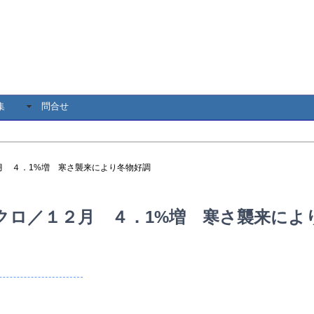
集
問合せ
月 ４．1%増 寒さ襲来により冬物好調
クロ／１２月 ４．1%増 寒さ襲来によ