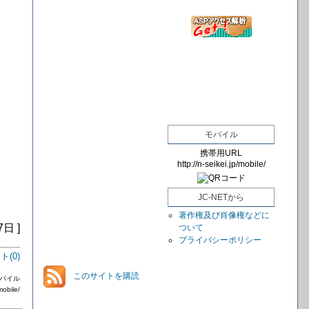
モバイル
携帯用URL
http://n-seikei.jp/mobile/
JC-NETから
著作権及び肖像権などに
7日 ]
ついて
プライバシーポリシー
ト(
0
)
このサイトを購読
mobile/