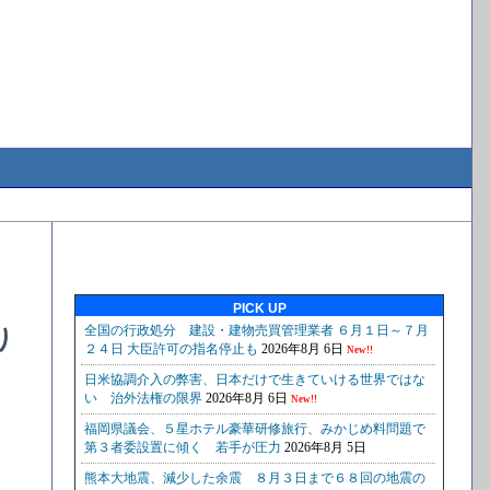
PICK UP
り