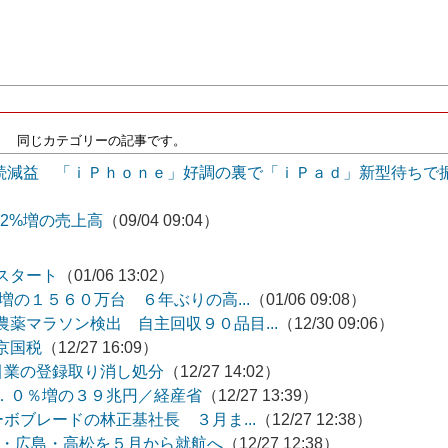
同じカテゴリーの記事です。
連続減益 「ｉＰｈｏｎｅ」好調の裏で「ｉＰａｄ」新型待ちで
.2%増の売上高
（09/04 09:04）
スタート
（01/06 13:02）
増の１５６０万台 ６年ぶりの高...
（01/06 09:08）
薬マラソン検出 自主回収９０品目...
（12/30 09:06）
京国税
（12/27 16:09）
引業の登録取り消し処分
（12/27 14:02）
．０％増の３９兆円／経産省
（12/27 13:39）
ボブレードの林正基社長 ３月ま...
（12/27 12:38）
賀・広島・高松を５月から就航へ
（12/27 12:38）