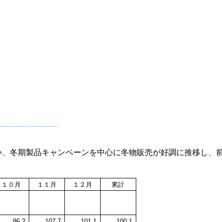
い、冬期製品キャンペーンを中心に冬物販売が好調に推移し、
１０月
１１月
１２月
累計
86.2
107.7
101.1
100.1