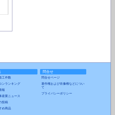
集
問合せ
着工件数
問合せページ
コンランキング
著作権および肖像権などについ
て
情報
プライバシーポリシー
車産業ニュース
の投稿
すめ商品