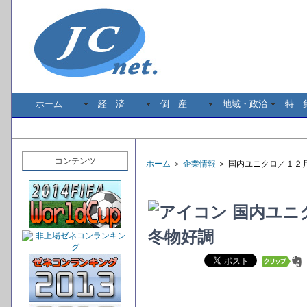
ホーム
経 済
倒 産
地域・政治
特 
コンテンツ
ホーム
＞
企業情報
＞ 国内ユニクロ／１２
国内ユニ
冬物好調