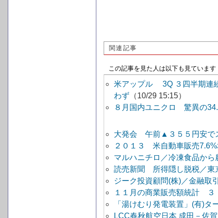
関連記事
この記事を見た人は以下も見ています
米アップル 3Q ３四半期
わず
（10/29 15:15）
８月国内ユニクロ 驚異の34
大発会 午前▲３５５円安で
２０１３ 米自動車販売7.6%
マルハニチロ／冷凍食品から農
読売新聞 所得隠し脱税／東
ジーク投資顧問(株)／金融取
１１月の商業販売額統計 ３
「湯けむり発電装置」(有)ター
LCC春秋航空日本 成田－佐