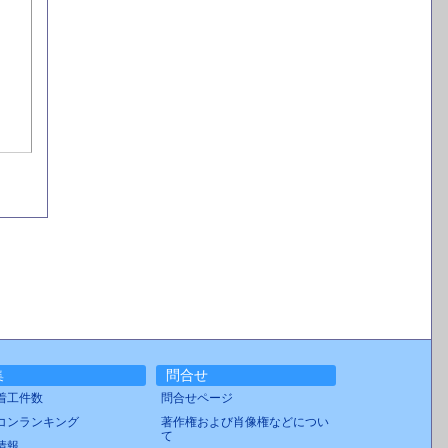
集
問合せ
着工件数
問合せページ
コンランキング
著作権および肖像権などについ
て
情報