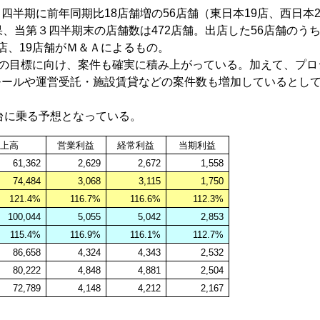
半期に前年同期比18店舗増の56店舗（東日本19店、西日本2
果、当第３四半期末の店舗数は472店舗。出店した56店舗のうち
店、19店舗がＭ＆Ａによるもの。
舗の目標に向け、案件も確実に積み上がっている。加えて、プロ
モールや運営受託・施設賃貸などの案件数も増加しているとし
大台に乗る予想となっている。
売上高
営業利益
経常利益
当期利益
61,362
2,629
2,672
1,558
74,484
3,068
3,115
1,750
121.4%
116.7%
116.6%
112.3%
100,044
5,055
5,042
2,853
115.4%
116.9%
116.1%
112.7%
86,658
4,324
4,343
2,532
80,222
4,848
4,881
2,504
72,789
4,148
4,212
2,167