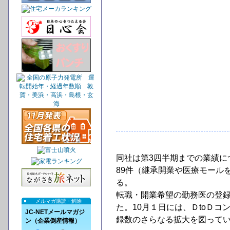
同社は第3四半期までの業績に
89件（継承開業や医療モール
る。
転職・開業希望の勤務医の登録は
メルマガ購読・解除
た。10月１日には、ＤtoＤ
JC-NETメールマガジ
録数のさらなる拡大を図って
ン（企業倒産情報）