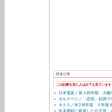
関連記事
この記事を見た人は以下も見ています
日本電産／第３四半期 大幅
ボルテージ／「恋色」好調で
ネクス／M２M市場 ５年後
年末商戦に敗退した任天堂 