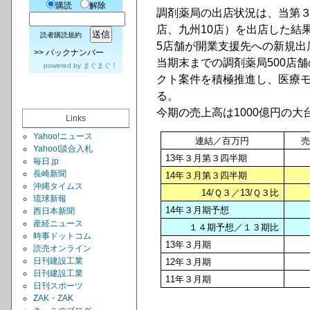
購読
解除
調剤薬局の出店状況は、当第３四
店、九州10店）を出店した結
読者購読規約
5店舗が開業支援先への新規出
>>
バックナンバー
当期末までの調剤薬局500店
powered by
まぐまぐ！
クト案件を積極推進し、医療
る。
今期の売上高は1000億円の
Links
Yahoo!ニュース
連結／百万円
Yahoo!談合入札
13
年３月第３四半期
毎日.jp
長崎新聞
14
年３月第３四半期
沖縄タイムス
14/
Ｑ３／13/Ｑ３比
琉球新報
14
年３月期予想
西日本新聞
産経ニュース
１４期予想／１３期比
時事ドットコム
13
年３月期
読売オンライン
日刊建設工業
12
年３月期
日刊建設工業
11
年３月期
日刊スポーツ
ZAK・ZAK