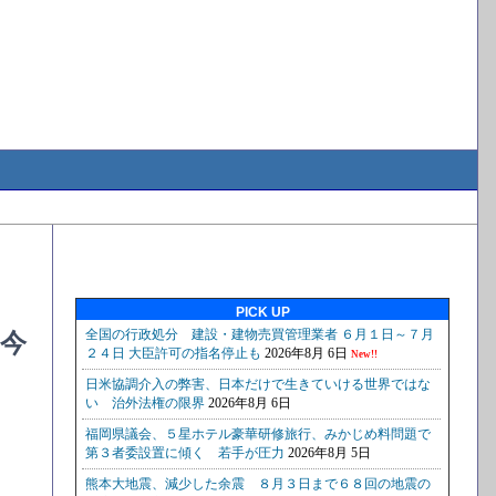
PICK UP
今