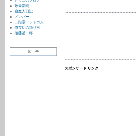
きっこのブログ
敬天新聞
狼魔人日記
メンバー
二階堂ドットコム
依存症の独り言
須藤甚一郎
広 告
スポンサード リンク