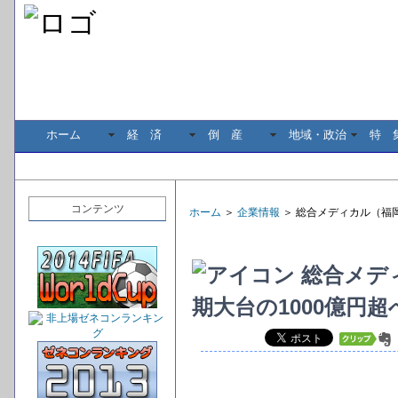
ホーム
経 済
倒 産
地域・政治
特 
コンテンツ
ホーム
＞
企業情報
＞ 総合メディカル（福
総合メデ
期大台の1000億円超