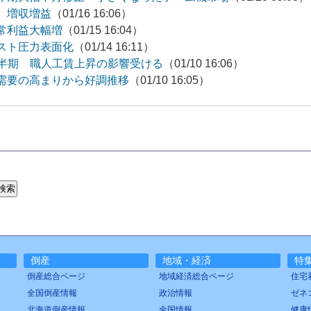
 増収増益
（01/16 16:06）
常利益大幅増
（01/15 16:04）
スト圧力表面化
（01/14 16:11）
四半期 職人工賃上昇の影響受ける
（01/10 16:06）
需要の高まりから好調推移
（01/10 16:05）
倒産
地域・経済
特
倒産総合ページ
地域経済総合ページ
住宅
全国倒産情報
政治情報
ゼネ
北海道倒産情報
全国情報
健康