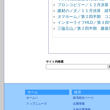
ブロンコビリー／１２月決算
建材のノダ／１１月決算 経
タマホーム／第２四半期 コ
インターライフHLD／第３
三協立山／第２四半期 建築
サイト内検索
ホーム
経済
ホームへ
経済総合ページ
トップニュース
企業情報
九州企業情報