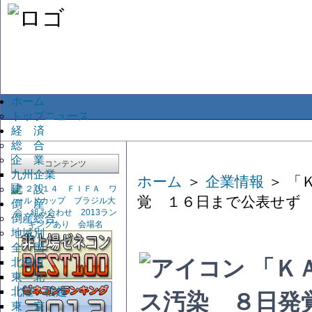
ホーム
トップニュース
経 済
総 合
企 業
コンテンツ
九州企業
ホーム
＞
企業情報
＞ 「
建 設
覚 １６日まで公表せず
倒 産
倒産総合
地域別
全 国
北海道
「Ｋ
東 北
北陸・信越
ス汚染 ８日発
東 京