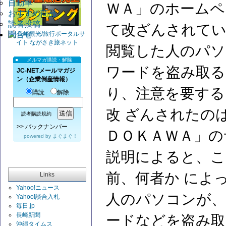
自動車
ＷＡ」のホームペ
おすすめ商品
読者投稿
て改ざんされて
問合せ
閲覧した人のパ
メルマガ購読・解除
ワードを盗み取
JC-NETメールマガジ
ン（企業倒産情報）
り、注意を要する
購読
解除
改 ざんされたの
読者購読規約
>>
バックナンバー
ＤＯＫＡＷＡ」の
powered by
まぐまぐ！
説明によると、こ
前、何者か によ
Links
Yahoo!ニュース
人のパソコンが
Yahoo!談合入札
毎日.jp
長崎新聞
ードなどを盗み取
沖縄タイムス