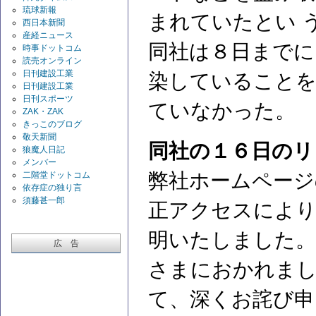
琉球新報
まれていたとい 
西日本新聞
産経ニュース
同社は８日までに
時事ドットコム
読売オンライン
日刊建設工業
染していることを
日刊建設工業
日刊スポーツ
ていなかった。
ZAK・ZAK
きっこのブログ
敬天新聞
同社の１６日のリ
狼魔人日記
メンバー
弊社ホームページ
二階堂ドットコム
依存症の独り言
須藤甚一郎
正アクセスによ
明いたしました。
広 告
さまにおかれま
て、深くお詫び申