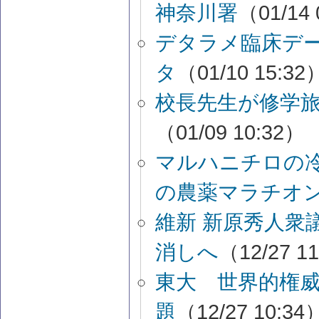
神奈川署
（01/14 
デタラメ臨床デ
タ
（01/10 15:32
校長先生が修学
（01/09 10:32）
マルハニチロの
の農薬マラチオ
維新 新原秀人衆
消しへ
（12/27 1
東大 世界的権
題
（12/27 10:34