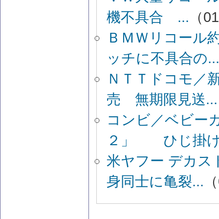
機不具合 ...
（01
ＢＭＷリコール
ッチに不具合の..
ＮＴＴドコモ／
売 無期限見送...
コンビ／ベビー
２」 ひじ掛け部
米ヤフー デカス
身同士に亀裂...
（