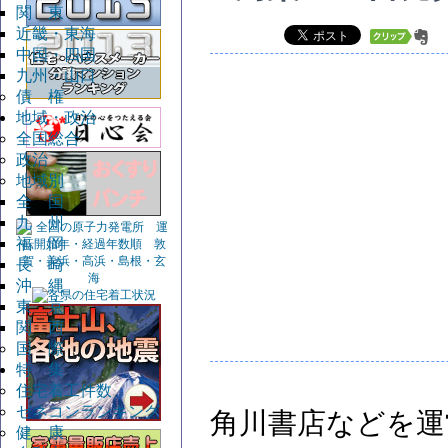
関 東
近畿・東海
中国・四国
九州・山口
債 権
地域・政治
全国総合
政治
地域別
全 国
九 州
福 岡
長 崎
沖 縄
東 京
関 西
国 際
特 集
住宅着工件数
ゼネコンランキング
角川書店などを運
健 康