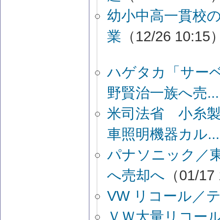
幼小中高一貫校
業
（12/26 10:15
ハゲタカ「サー
野賢治一族へ売...
米司法省 小糸
車照明機器カル...
パナソニック／東
へ売却へ
（01/17
VW リコール／
ＶＷ大量リコール