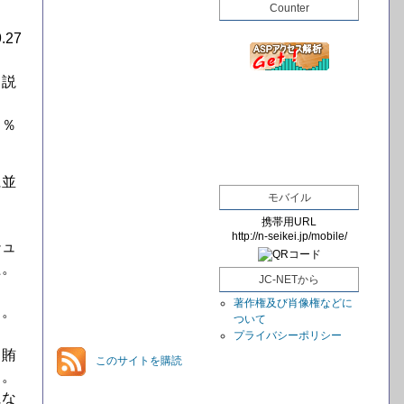
Counter
27
と説
２％
に並
モバイル
携帯用URL
http://n-seikei.jp/mobile/
シュ
た。
JC-NETから
著作権及び肖像権などに
る。
ついて
プライバシーポリシー
、賄
このサイトを購読
る。
にな