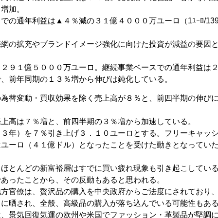
％増加。
の通年利益は▲４％減の３１億４０００万ユーロ（1ﾕｰﾛ/139.
売網の拡充やブランドイメージ強化に向けた投資が減益の要因
、２９１億５０００万ユーロ。継続事業ベースでの通年利益は
で、前年同期の１３％増から伸びは鈍化している。
の為替変動・買収効果を除く売上高が８％と、前四半期の伸び
売上高は７％増と、前四半期の３％増から加速している。
１３年）を７％引き上げ３．１０ユーロとする。フリーキャッ
億ユーロ（４１億ドル）となったことを受けた動きとなってい
、ほとんどの新富裕層はすでに買い疲れ現象も引き起こしてい
であったことから、その反動もあると思われる。
地方官僚は、贅沢品の購入を中央政府からご法度にされており
目に晒され、全般、高級品の購入が落ち込んでいる可能性もあ
は、景気回復気運の欧州や米国でファッション・革製品が堅調