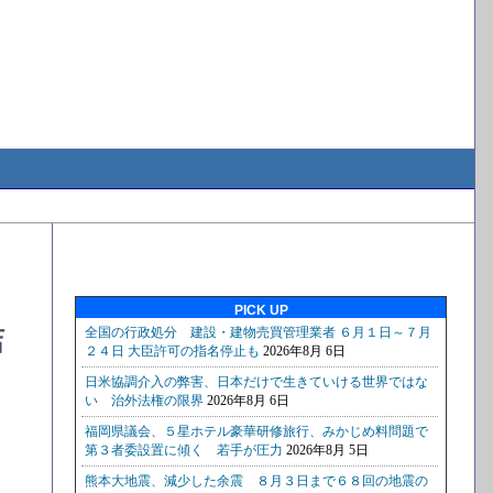
PICK UP
店