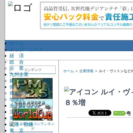
ホーム
トップニュース
経 済
総 合
企 業
コンテンツ
ホーム
＞
企業情報
＞ ルイ・ヴィトンなど
九州企業
建 設
倒 産
ルイ・ヴ
倒産総合
地域別
８％増
全 国
北海道
東 北
北陸・信越
東 京