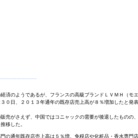
の経済のようであるが、フランスの高級ブランドＬＶＭＨ（モ
は３０日、２０１３年通年の既存店売上高が８％増加したと発
の販売がさえず、中国ではコニャックの需要が後退したものの
に推移した。
部門の通年既存店売上高は５％増。免税店や化粧品・香水専門