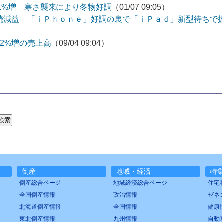
1%増 寒さ襲来により冬物好調
（01/07 09:05）
連続減益 「ｉＰｈｏｎｅ」好調の裏で「ｉＰａｄ」新型待ちで
.2%増の売上高
（09/04 09:04）
倒産
地域・経済
特
倒産総合ページ
地域経済総合ページ
住宅
全国倒産情報
政治情報
ゼネ
北海道倒産情報
全国情報
健康
東北倒産情報
九州情報
自動