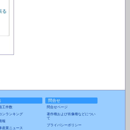
振る
集
問合せ
着工件数
問合せページ
コンランキング
著作権および肖像権などについ
て
情報
プライバシーポリシー
車産業ニュース