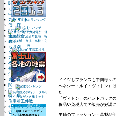
関 東
近畿・東海
中国・四国
九州・山口
債 権
地域・政治
全国総合
政治
地域別
全 国
九 州
福 岡
長 崎
沖 縄
東 京
ドイツもフランスも中国様々
関 西
ヘネシー・ルイ・ヴィトン）
国 際
た。
特 集
「ヴィトン」のハンドバック
住宅着工件数
粧品や免税店での販売が好調
メルマガ購読・解除
ゼネコンランキング
JC-NETメールマガジ
健 康
主軸のファッション・革製品
ン（企業倒産情報）