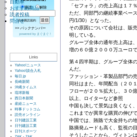
自動車
「セフォラ」の売上高は１７
購読
解除
おすすめ商品
ただ、同部門の継続事業ベースで
読者投稿
円/1/30）となった。
問合せ
読者購読規約
その原因について会社は、販
>>
バックナンバー
powered by
まぐまぐ！
明している。
グループ全体の通年売上高は
増の６０億２０００万ユーロ
Links
第４四半期は、グループ全体
Yahoo!ニュース
んだ。
Yahoo!談合入札
ファッション・革製品部門の
毎日.jp
長崎新聞
同社はまた、年間配当（２０
沖縄タイムス
フローが２０％拡大し、３０
琉球新報
以上、ロイターなど参照
西日本新聞
産経ニュース
中国も決して景気は良くなく
時事ドットコム
これまでが異常な購買の伸び
読売オンライン
中国では、賄賂で大金持ちの
日刊建設工業
日刊建設工業
賂摘発ムードも高く、監視の
日刊スポーツ
そうしたことから、ヴィトン
ZAK・ZAK