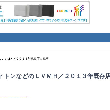
のＬＶＭＨ／２０１３年既存店８％増
ィトンなどのＬＶＭＨ／２０１３年既存