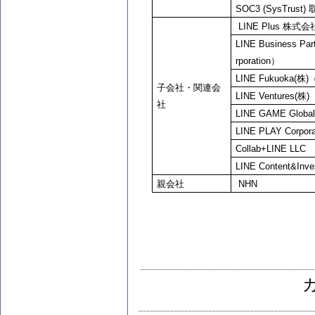
SOC3 (SysTrust)
取
LINE Plus
株式会社（
LINE Business Part
rporation）
LINE Fukuoka(
株)（
子会社・関連会
LINE Ventures(
株)
社
LINE GAME Global
LINE PLAY Corpora
Collab+LINE LLC
LINE Content&Inve
親会社
NHN