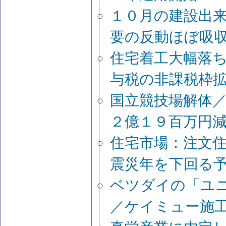
１０月の建設出
要の反動ほぼ吸
住宅着工大幅落
与税の非課税枠
国立競技場解体
２億１９百万円
住宅市場：注文住
震災年を下回る
ベツダイの「ユ
／ケイミュー施