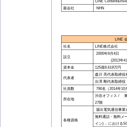
LINE Content&Inve
親会社
NHN
LINE
社名
LINE
株式会社
2000
年
設立
(2013年4月1日
資本金
125
億9,619万円
森川 亮代表取締役社長 CE
代表者
出澤 剛代表取締役 COO (
社員数
790
名（2014年1
渋谷オフィス / 東
所在地
27階
届出電気通信事業者A
無料通話・無料メー
各種資格
イン) 」におけるS