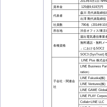
2013
年4月1日 NH
資本金
125
億9,619万円
森川 亮代表取締役社長 CE
代表者
出澤 剛代表取締役 COO (
社員数
790
名（2014年1
所在地
渋谷オフィス/東京都
届出電気通信事業者A
無料通話・無料メー
各種資格
」におけるSOC2
SOC3 (SysTrust)
LINE Plus
株式会社（
LINE Business Par
ration）
LINE Fukuoka(
株)（
子会社・関連会
LINE Ventures(
株)
社
LINE GAME Globa
LINE PLAY Corpora
Collab+LINE LLC