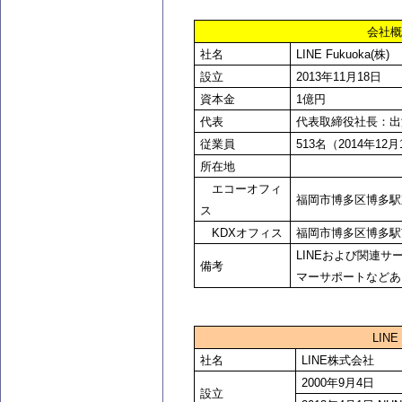
会社概
社名
LINE Fukuoka(
株)
設立
2013
年11月18日
資本金
1
億円
代表
代表取締役社長：出澤 剛
従業員
513
名（2014年12
所在地
エコーオフィ
福岡市博多区博多駅東2
ス
KDXオフィス
福岡市博多区博多駅南1
LINE
および関連サ
備考
マーサポートなどあ
LIN
社名
LINE
株式会社
2000
年9月4日
設立