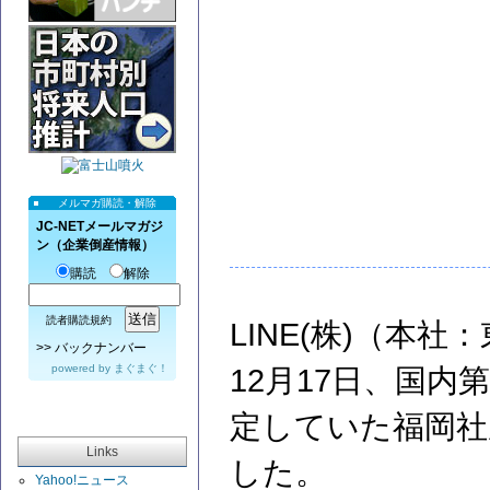
メルマガ購読・解除
JC-NETメールマガジ
ン（企業倒産情報）
購読
解除
読者購読規約
LINE(株)（本
>>
バックナンバー
powered by
まぐまぐ！
12月17日、国内
定していた福岡社
Links
した。
Yahoo!ニュース