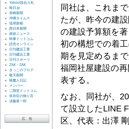
Yahoo!談合入札
同社は、これまで
毎日.jp
長崎新聞
たが、昨今の建設
沖縄タイムス
琉球新報
西日本新聞
の建設予算額を著
産経ニュース
時事ドットコム
初の構想での着工
読売オンライン
日刊建設工業
期を見定めるまで
日刊建設工業
日刊スポーツ
ZAK・ZAK
福岡社屋建設の再
きっこのブログ
敬天新聞
表する。
狼魔人日記
メンバー
二階堂ドットコム
なお、同社が、20
依存症の独り言
須藤甚一郎
て設立したLINE 
区、代表：出澤 
広 告