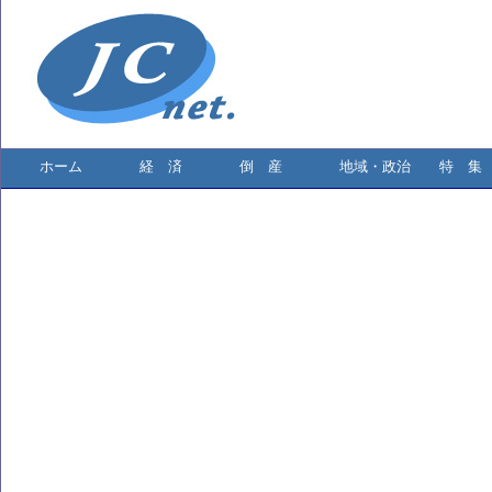
ホーム
経 済
倒 産
地域・政治
特 集