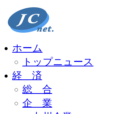
ホーム
トップニュース
経 済
総 合
企 業