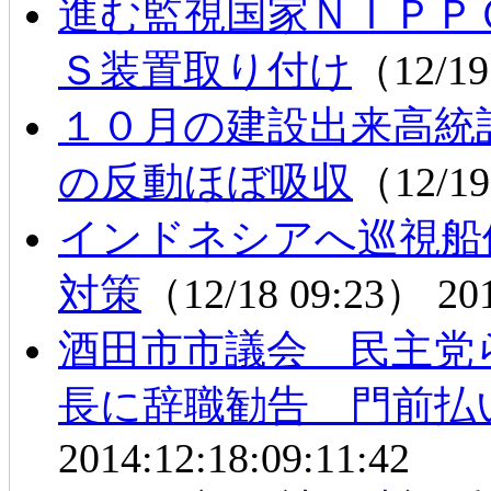
進む監視国家ＮＩＰＰ
Ｓ装置取り付け
（12/19
１０月の建設出来高統
の反動ほぼ吸収
（12/19
インドネシアへ巡視船
対策
（12/18 09:23）
20
酒田市市議会 民主党
長に辞職勧告 門前払
2014:12:18:09:11:42