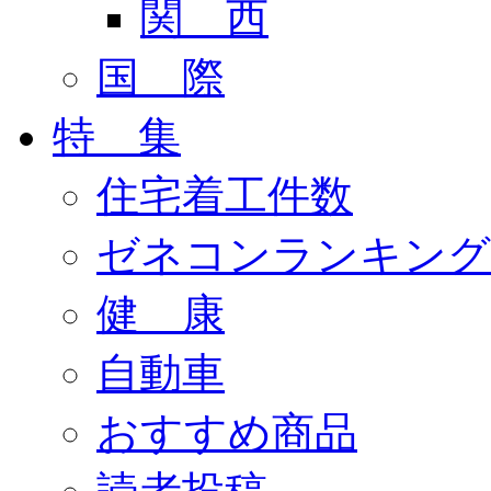
関 西
国 際
特 集
住宅着工件数
ゼネコンランキング
健 康
自動車
おすすめ商品