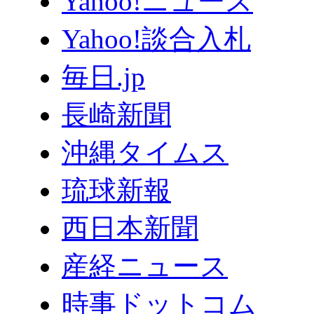
Yahoo!ニュース
Yahoo!談合入札
毎日.jp
長崎新聞
沖縄タイムス
琉球新報
西日本新聞
産経ニュース
時事ドットコム