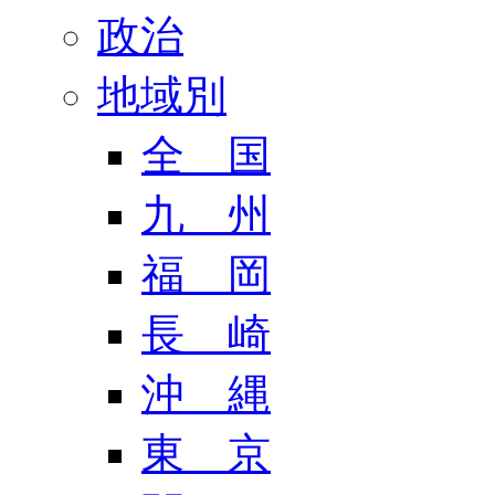
政治
地域別
全 国
九 州
福 岡
長 崎
沖 縄
東 京