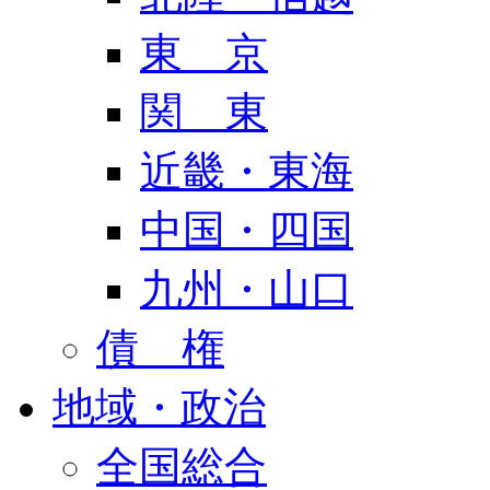
東 京
関 東
近畿・東海
中国・四国
九州・山口
債 権
地域・政治
全国総合