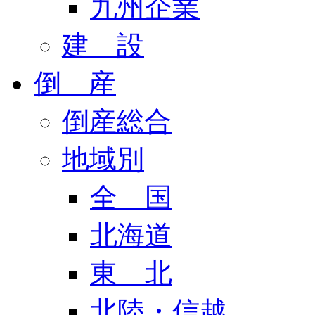
九州企業
建 設
倒 産
倒産総合
地域別
全 国
北海道
東 北
北陸・信越