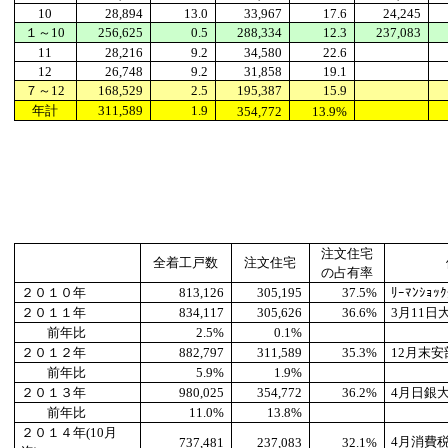
10
28,894
13.0
33,967
17.6
24,245
１～10
256,625
0.5
288,334
12.3
237,083
11
28,216
9.2
34,580
22.6
12
26,748
9.2
31,858
19.1
７～12
168,529
2.5
195,387
15.9
年計
311,589
1.9
354,772
13.9%
注文住宅
全着工戸数
注文住宅
の占有率
２０１０年
813,126
305,195
37.5%
ﾘｰﾏﾝｼｮ
２０１１年
834,117
305,626
36.6%
3
月11日
前年比
2.5%
0.1%
２０１２年
882,797
311,589
35.3%
12
月末安
前年比
5.9%
1.9%
２０１３年
980,025
354,772
36.2%
4
月日銀
前年比
11.0%
13.8%
２０１４年(10月
4
月消費
737,481
237,083
32.1%