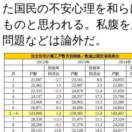
た国民の不安心理を和ら
ものと思われる。私腹を
問題などは論外だ。
注文住宅の着工戸数月別推移／数値は国交省発表分
2012
年
2013
年
2014
年
対前年
対前年
月
戸数
同月比
戸数
同月比
戸数
1
21,687
-2.7
23,561
8.6
24,955
2
22,462
1.5
22,987
2.3
22,891
3
22,335
-2.3
24,879
11.4
21,650
4
24,137
2.5
28,357
17.5
23,799
5
25,468
8.2
28,902
13.5
22,288
6
26,971
0.1
30,699
13.8
24,864
１～6
143,060
1.2
159,385
11.4
140,447
7
28,338
-12.5
31,475
11.1
23,524
8
28,208
-9.1
31,379
11.2
24,250
9
28,125
12.6
32,128
14.2
24,617