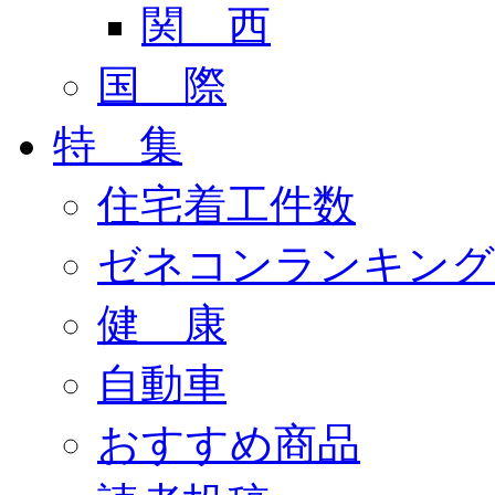
関 西
国 際
特 集
住宅着工件数
ゼネコンランキング
健 康
自動車
おすすめ商品