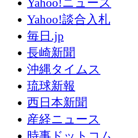
Yahoo!ニュース
Yahoo!談合入札
毎日.jp
長崎新聞
沖縄タイムス
琉球新報
西日本新聞
産経ニュース
時事ドットコム