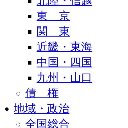
北陸・信越
東 京
関 東
近畿・東海
中国・四国
九州・山口
債 権
地域・政治
全国総合