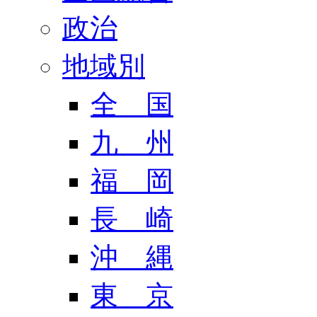
政治
地域別
全 国
九 州
福 岡
長 崎
沖 縄
東 京