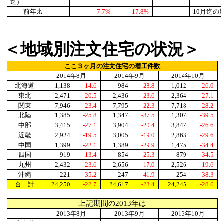
迄)
前年比
-7.7%
-17.8%
10
月迄の
＜地域別注文住宅の状況＞
ここ３ヶ月の注文住宅の着工件数
2014
年8月
2014
年9月
2014
年10月
北海道
1,138
-14.6
984
-28.8
1,012
-26.0
東北
2,471
-20.5
2,436
-23.6
2,364
-27.1
関東
7,946
-23.4
7,795
-22.3
7,718
-28.2
北陸
1,385
-25.8
1,347
-37.5
1,307
-39.5
中部
3,415
-27.1
3,904
-20.4
3,847
-26.6
近畿
2,924
-19.5
3,005
-19.0
2,863
-29.6
中国
1,399
-22.1
1,389
-29.9
1,475
-34.4
四国
919
-13.4
854
-25.3
879
-34.5
九州
2,432
-23.6
2,656
-17.0
2,526
-19.6
沖縄
221
-35.2
247
-41.9
254
-38.3
合 計
24,250
-22.7
24,617
-23.4
24,245
-28.6
上記期間の2013年は
2013
年8月
2013
年9月
2013
年10月