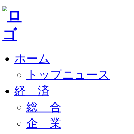
ホーム
トップニュース
経 済
総 合
企 業