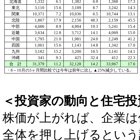
北海道
1,332
6.1
1,382
6.9
1,368
17.3
東北
3,110
15.6
3,189
8.7
3,242
14.3
関東
10,371
7.2
10,036
6.5
10,744
13.1
北陸
1,867
17.9
2,156
48.3
2,159
45.5
中部
4,686
8.9
4,904
19.3
5,241
15.4
近畿
3,634
12.8
3,712
14.1
4,069
15.0
中国
1,795
21.0
1,981
24.0
2,249
41.2
四国
1,061
15.6
1,143
14.8
1,342
17.0
九州
3,182
15.2
3,200
16.5
3,141
14.1
沖縄
341
9.3
425
32.4
412
22.3
合 計
31,379
11.2
32,128
14.2
33,967
17.6
・8～10月の3ヶ月間比較では今年は前年に比し ▲25%減少している。
＜投資家の動向と住宅投
株価が上がれば、企業は
全体を押し上げるという