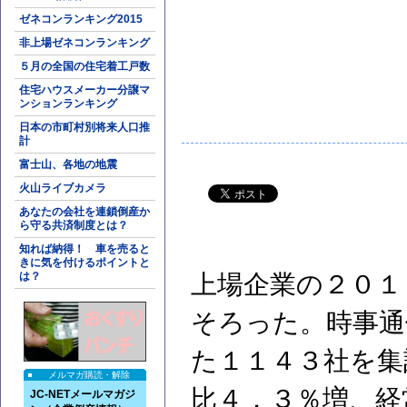
ゼネコンランキング2015
非上場ゼネコンランキング
５月の全国の住宅着工戸数
住宅ハウスメーカー分譲マ
ンションランキング
日本の市町村別将来人口推
計
富士山、各地の地震
火山ライブカメラ
あなたの会社を連鎖倒産か
ら守る共済制度とは？
知れば納得！ 車を売ると
きに気を付けるポイントと
は？
上場企業の２０１
そろった。時事通
た１１４３社を集
メルマガ購読・解除
比４．３％増、経
JC-NETメールマガジ