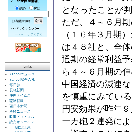
ン（企業倒産情報）
となったことが判
購読
解除
ただ、４～６月期
読者購読規約
>>
バックナンバー
（１６年３月期）
powered by
まぐまぐ！
は４８社と、全体
通期の経常利益予
Links
ら４～６月期の伸
Yahoo!ニュース
Yahoo!談合入札
中国経済の減速な
毎日.jp
長崎新聞
を慎重にみている
沖縄タイムス
琉球新報
西日本新聞
円安効果が昨年９
産経ニュース
時事ドットコム
ーカ砲２連発によ
読売オンライン
日刊建設工業