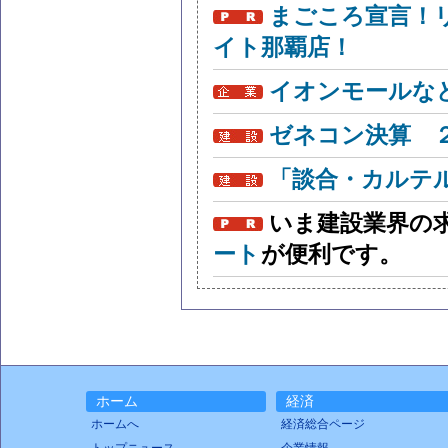
まごころ宣言！
イト那覇店！
イオンモールな
ゼネコン決算 
「談合・カルテ
いま建設業界の
ート
が便利です。
ホーム
経済
ホームへ
経済総合ページ