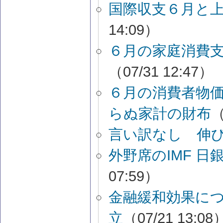
国際収支６月と
14:09）
６月の家庭消費
（07/31 12:47）
６月の消費者物
らぬ家計の財布
（
言い訳なし 伸
外野席のIMF 
07:59）
金融緩和効果に
立
（07/21 13:08