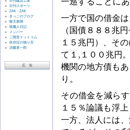
一巡することにあ
日刊建設工業
日刊スポーツ
ZAK・ZAK
一方で国の借金は
きっこのブログ
敬天新聞
狼魔人日記
（国債８８８兆円
メンバー
二階堂ドットコム
１５兆円）、その
依存症の独り言
須藤甚一郎
て１,１００兆円
機関の地方債もあ
広 告
り。
その借金を減らす
１５％論議も浮上
一方、法人には、