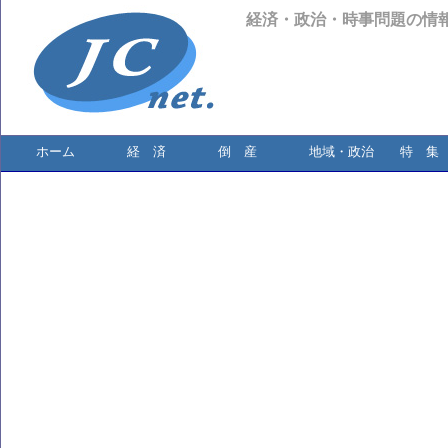
経済・政治・時事問題の情
ホーム
経 済
倒 産
地域・政治
特 集