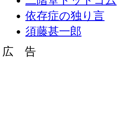
二階堂ドットコム
依存症の独り言
須藤甚一郎
広 告