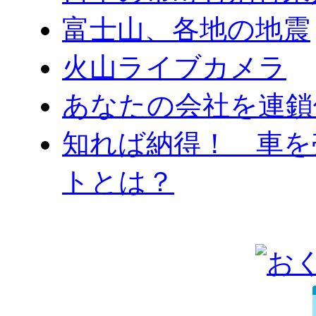
富士山、各地の地震
火山ライブカメラ
あなたの会社を連鎖
知れば納得！ 車を
トとは？