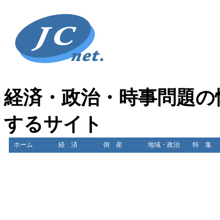
経済・政治・時事問題の
するサイト
ホーム
経 済
倒 産
地域・政治
特 集