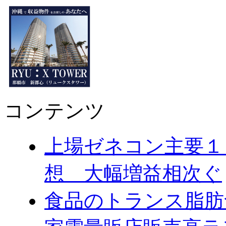
コンテンツ
上場ゼネコン主要１
想 大幅増益相次ぐ
食品のトランス脂肪